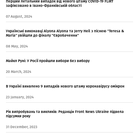
Перший летальний випадок від нового штаму COVID-19 FLiRT
зафіксовано в Івано-Франківській області
07 August, 2024
Українські виконавці Alyona Аlyona та Jerry Heil з піснею "Teresa &
Maria" увійшли до фіналу "Євробачення"
08 May, 2024
Майкл Руні: У Росії пройшли вибори без вибору
20 March, 2024
В Україні виявлено 9 випадків нового штаму коронавірусу омікрон
23 January, 2024
Рік випробувань та викликів: Редакція Front News Ukraine підвела
підсумки року
31 December, 2023