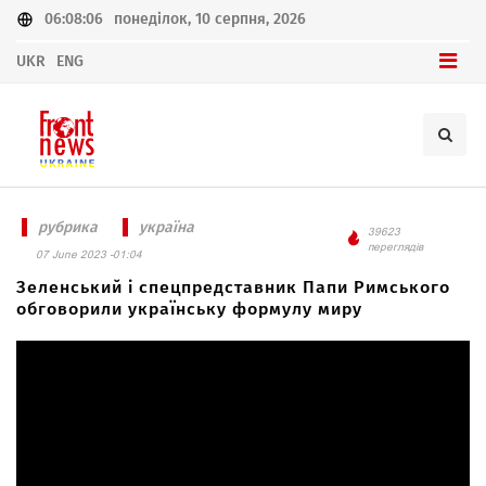
06:08:06
понеділок, 10 серпня, 2026
UKR
ENG
рубрика
україна
39623
переглядів
07 June 2023 -01:04
Зеленський і спецпредставник Папи Римського
обговорили українську формулу миру