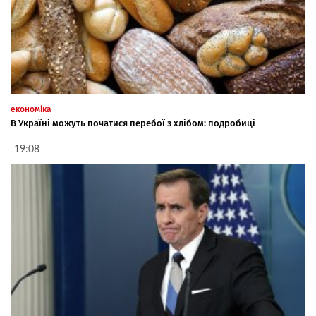
економіка
В Україні можуть початися перебої з хлібом: подробиці
19:08