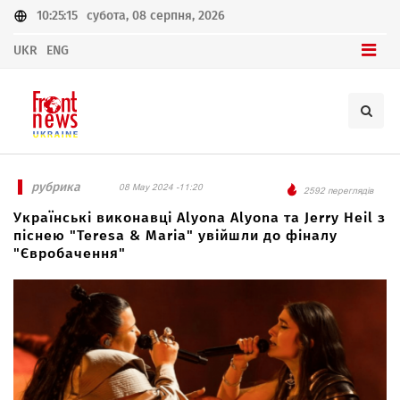
10:25:15
субота, 08 серпня, 2026
UKR
ENG
рубрика
08 May 2024 -11:20
2592 переглядів
Українські виконавці Alyona Аlyona та Jerry Heil з
піснею "Teresa & Maria" увійшли до фіналу
"Євробачення"