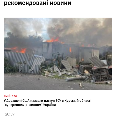
рекомендовані новини
політика
У Держдепі США назвали наступ ЗСУ в Курській області
"суверенним рішенням" України
20:59