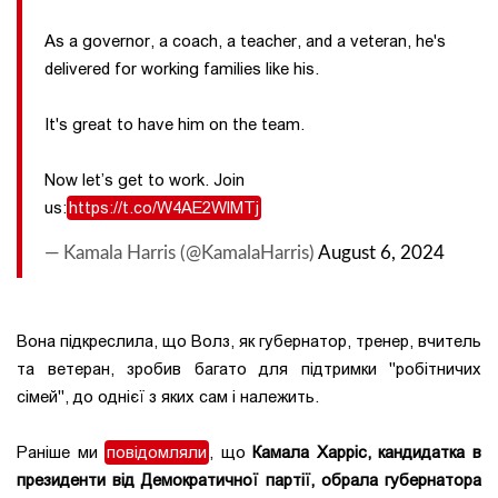
As a governor, a coach, a teacher, and a veteran, he's
delivered for working families like his.
It's great to have him on the team.
Now let’s get to work. Join
us:
https://t.co/W4AE2WlMTj
— Kamala Harris (@KamalaHarris)
August 6, 2024
Вона підкреслила, що Волз, як губернатор, тренер, вчитель
та ветеран, зробив багато для підтримки "робітничих
сімей", до однієї з яких сам і належить.
Раніше ми
повідомляли
, що
Камала Харріс, кандидатка в
президенти від Демократичної партії, обрала губернатора