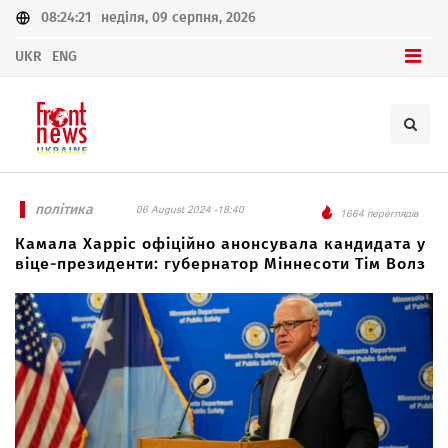
08:24:21
неділя, 09 серпня, 2026
UKR
ENG
політика
06 August 2024 -18:40
1664 переглядів
Камала Харріс офіційно анонсувала кандидата у
віце-президенти: губернатор Міннесоти Тім Волз