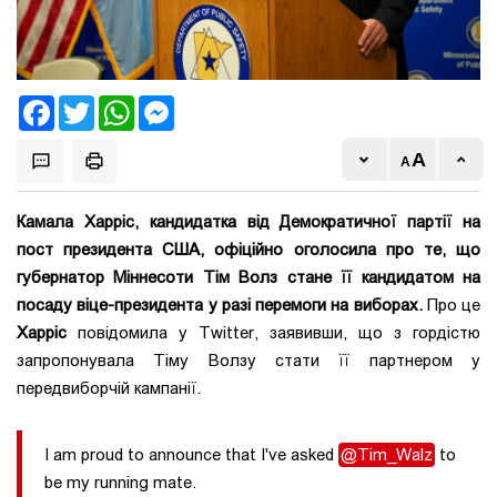
Facebook
Twitter
WhatsApp
Messenger
Камала Харріс, кандидатка від Демократичної партії на
пост президента США, офіційно оголосила про те, що
губернатор Міннесоти Тім Волз стане її кандидатом на
посаду віце-президента у разі перемоги на виборах.
Про це
Харріс
повідомила у Twitter, заявивши, що з гордістю
запропонувала Тіму Волзу стати її партнером у
передвиборчій кампанії.
I am proud to announce that I've asked
@Tim_Walz
to
be my running mate.