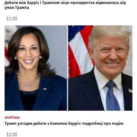
Дебати між Харріс і Трампом: віце-президентка відмовилась від
умов Трампа
11:30
політика
Трамп узгодив дебати з Камалою Харріс: подробиці про подію
12:30