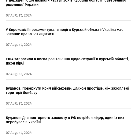
У Держдепі США назвали наступ ЗСУ в Курській області "суверенним
рішенням" України
07 August, 2024
У Єврокомісії прокоментували події в Курській області: Україна має
законне право захищатися
07 August, 2024
США запросили в Києва роз'яснення щодо ситуації в Курській області, -
Джон Кірбі
07 August, 2024
Буданов: Повернути Крим військовим шляхом простіше, ніж захоплені
території Донбасу
07 August, 2024
Буданов: Для повторного заколоту в РФ потрібен лідер, один із них
перебуває в Україні
07 August, 2024