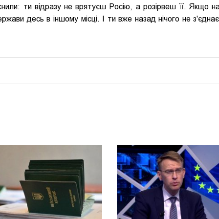
нили: ти відразу не врятуєш Росію, а розірвеш її. Якщо на
жави десь в іншому місці. І ти вже назад нічого не з'єднає