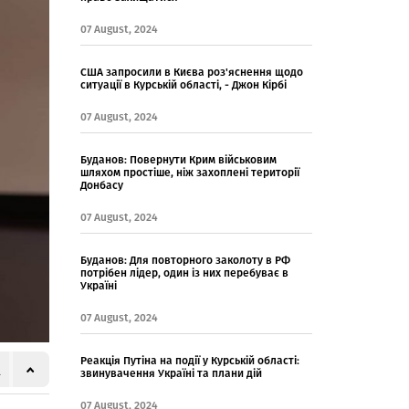
07 August, 2024
США запросили в Києва роз'яснення щодо
ситуації в Курській області, - Джон Кірбі
07 August, 2024
Буданов: Повернути Крим військовим
шляхом простіше, ніж захоплені території
Донбасу
07 August, 2024
Буданов: Для повторного заколоту в РФ
потрібен лідер, один із них перебуває в
Україні
07 August, 2024
Реакція Путіна на події у Курській області:
звинувачення Україні та плани дій
07 August, 2024