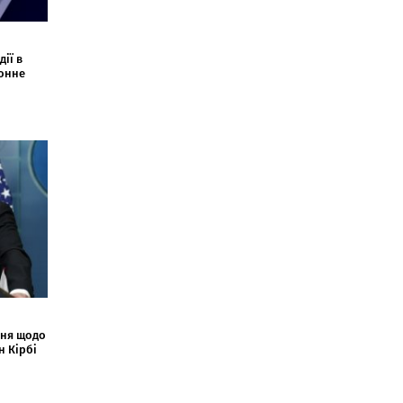
ії в
конне
ння щодо
н Кірбі