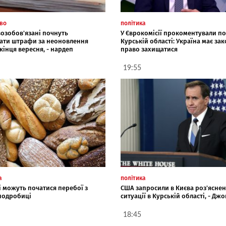
тво
політика
возобов'язані почнуть
У Єврокомісії прокоментували под
ати штрафи за неоновлення
Курській області: Україна має за
 кінця вересня, - нардеп
право захищатися
19:55
а
політика
і можуть початися перебої з
США запросили в Києва роз'ясне
 подробиці
ситуації в Курській області, - Джо
18:45