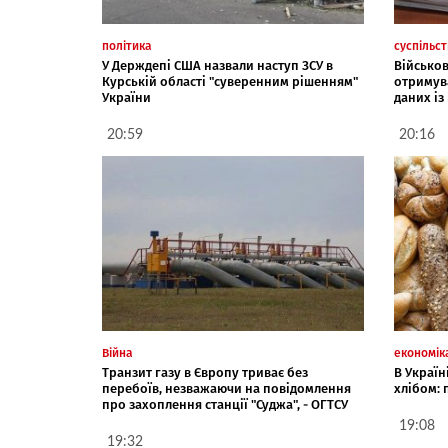
політика
суспільс
У Держдепі США назвали наступ ЗСУ в
Військо
Курській області "суверенним рішенням"
отримув
України
даних із
20:59
20:16
Війна
економік
Транзит газу в Європу триває без
В Україн
перебоїв, незважаючи на повідомлення
хлібом:
про захоплення станції "Суджа", - ОГТСУ
19:08
19:32