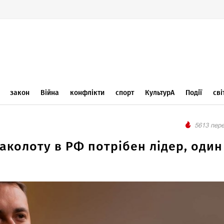
закон
Війна
конфлікти
спорт
КультурА
Події
сві
5613 пере
аколоту в РФ потрібен лідер, один 