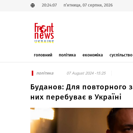
20:24:07
п’ятниця, 07 серпня, 2026
головний
політика
економіка
суспільство
політика
07 August 2024 -15:25
Буданов: Для повторного з
них перебуває в Україні