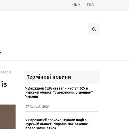
UKR
ENG
т
глядів
Термінові новини
із
У Держдепі США назвали наступ ЗСУ в
Курській області "суверенним рішенням"
України
07 August, 2024
У Єврокомісії прокоментували події в
Курській області: Україна має законне
право захищатися