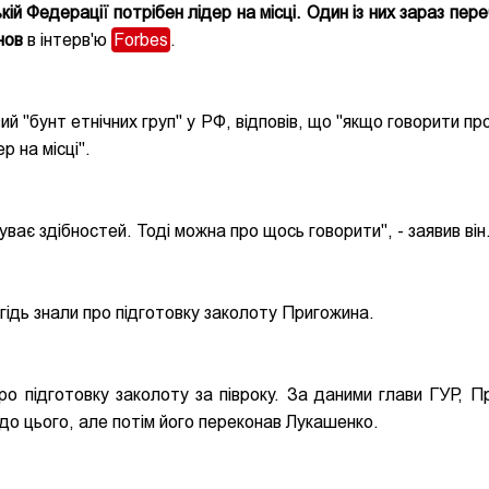
ій Федерації потрібен лідер на місці. Один із них зараз пер
нов
в інтерв'ю
Forbes
.
й "бунт етнічних груп" у РФ, відповів, що "якщо говорити пр
р на місці".
уває здібностей. Тоді можна про щось говорити", - заявив він
ідь знали про підготовку заколоту Пригожина.
ро підготовку заколоту за півроку. За даними глави ГУР, П
я до цього, але потім його переконав Лукашенко.