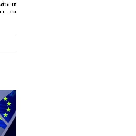
віть ти
ш. І він