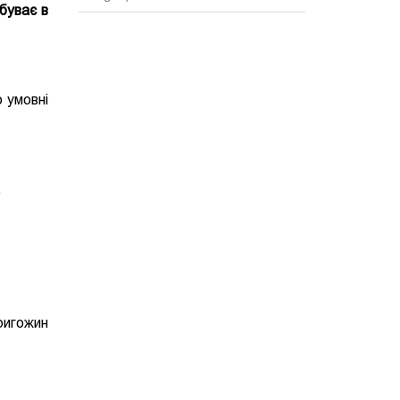
ебуває в
о умовні
.
ригожин