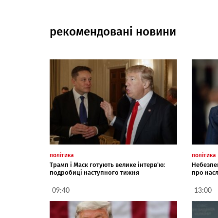
рекомендовані новини
політика
політика
Трамп і Маск готують велике інтерв'ю:
Небезпек
подробиці наступного тижня
про насл
09:40
13:00