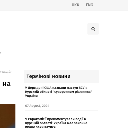
UKR
ENG
т
глядів
Термінові новини
 на
У Держдепі США назвали наступ ЗСУ в
Курській області "суверенним рішенням"
України
07 August, 2024
У Єврокомісії прокоментували події в
Курській області: Україна має законне
право захищатися