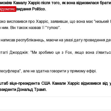
міяв Камалу Харріс після того, як вона відмовилася брати
відомляє
видання Politico.
ізко висловився про Харріс, заявивши, що вона має "низький 
 ним. Він також назвав її "тупою".
 - написав республіканець, маючи на увазі дату проведення де
таті Джорджія: "Ми зробимо це з Fox, якщо вона з'явитьс
лесуфлера", але не здатна говорити у прямому ефірі.
таб віце-президента США Камали Харріс відмовився від у
президенти Дональд Трамп.