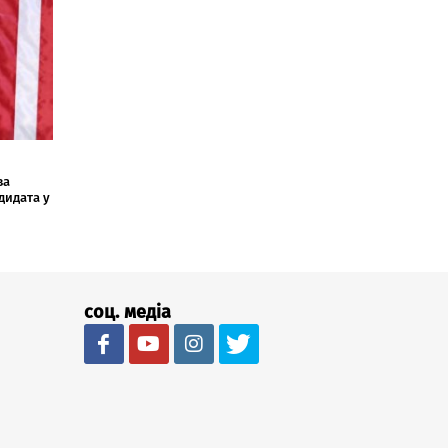
за
дидата у
соц. медіа