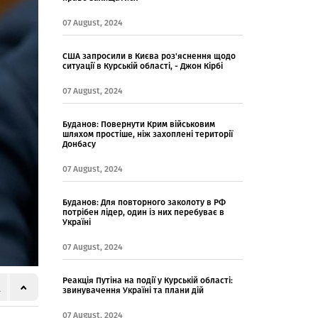
07 August, 2024
США запросили в Києва роз'яснення щодо
ситуації в Курській області, - Джон Кірбі
07 August, 2024
Буданов: Повернути Крим військовим
шляхом простіше, ніж захоплені території
Донбасу
07 August, 2024
Буданов: Для повторного заколоту в РФ
потрібен лідер, один із них перебуває в
Україні
07 August, 2024
Реакція Путіна на події у Курській області:
звинувачення Україні та плани дій
07 August, 2024