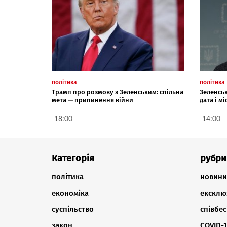
політика
політика
Трамп про розмову з Зеленським: спільна
Зеленськ
мета — припинення війни
дата і м
18:00
14:00
Категорія
рубри
політика
новини
економіка
ексклю
суспільство
співбес
закон
COVID-1