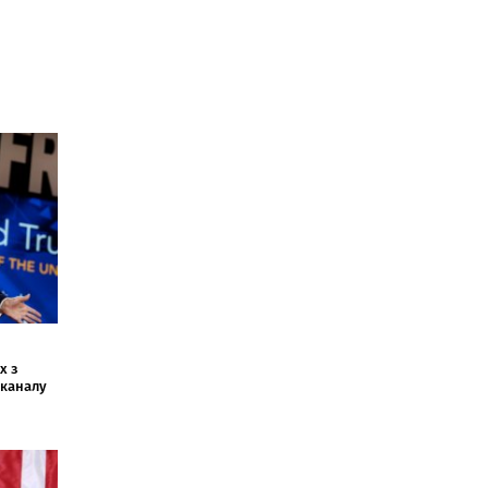
х з
еканалу