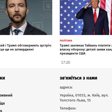
політика
ий і Трамп обговорюють зустріч:
Трамп закликає Тайвань платити 
ісце ще не затверджені
власну оборону: деталі заяви кан
президенти США
17:20
ки
зв'яжіться з нами
адреса:
зивний
Україна, 01033, м. Київ, вул.
Толстого Льва, 15
іда
Телефон:
9