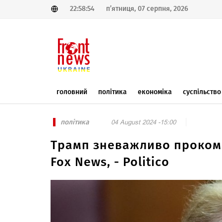
22:58:54
п’ятниця, 07 серпня, 2026
головний
політика
економіка
суспільство
політика
04 August 2024 -15:00
Трамп зневажливо прокоме
Fox News, - Politico