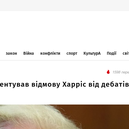
закон
Війна
конфлікти
спорт
КультурА
Події
сві
1598 пере
нтував відмову Харріс від дебатів