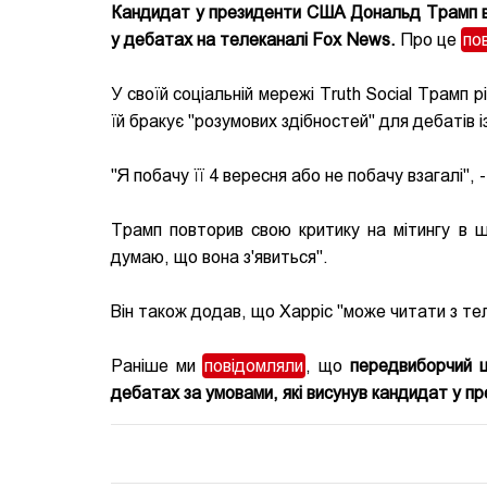
Кандидат у президенти США Дональд Трамп вис
у дебатах на телеканалі Fox News.
Про це
по
У своїй соціальній мережі Truth Social Трамп р
їй бракує "розумових здібностей" для дебатів із
"Я побачу її 4 вересня або не побачу взагалі",
Трамп повторив свою критику на мітингу в ш
думаю, що вона з'явиться".
Він також додав, що Харріс "може читати з те
Раніше ми
повідомляли
, що
передвиборчий ш
дебатах за умовами, які висунув кандидат у 