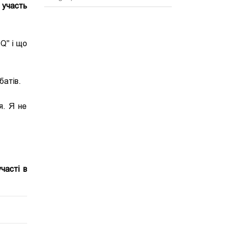
 участь
IQ" і що
батів.
я. Я не
часті в