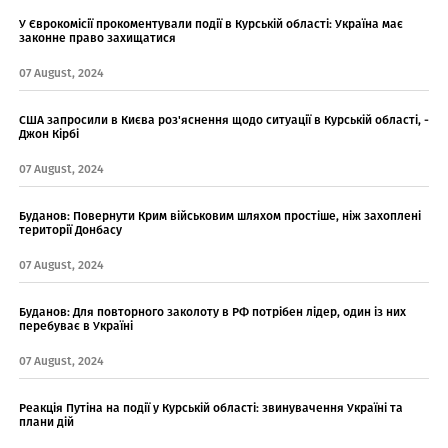
У Єврокомісії прокоментували події в Курській області: Україна має
законне право захищатися
07 August, 2024
США запросили в Києва роз'яснення щодо ситуації в Курській області, -
Джон Кірбі
07 August, 2024
Буданов: Повернути Крим військовим шляхом простіше, ніж захоплені
території Донбасу
07 August, 2024
Буданов: Для повторного заколоту в РФ потрібен лідер, один із них
перебуває в Україні
07 August, 2024
Реакція Путіна на події у Курській області: звинувачення Україні та
плани дій