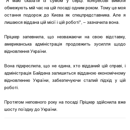
"Я маю сказати із сумом у серці: конгресові вимоги
обмежують мій час на цій посаді одним роком. Тому це моя
остання подорож до Києва як спецпредставника. Але я
лишаюся віддана цій місії і цій роботі"
, – зазначила вона.
Пріцкер запевнила, що незважаючи на свою відставку,
американська адміністрація продовжить зусилля щодо
відновлення України.
Вона підкреслила, що не єдина, хто відданий цій справі, і
адміністрація Байдена залишиться відданою економічному
відновленню України, забезпечуючи сталий підхід у цій
роботі.
Протягом неповного року на посаді Пріцкер здійснила вже
шосту поїздку до України.