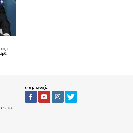
я щодо
Кірбі
соц. медіа
олстого