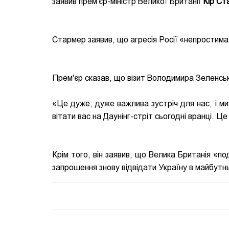
заявив прем'єр-міністр Великої Британії
Кір Ст
Стармер заявив, що агресія Росії «непростима
Прем'єр сказав, що візит Володимира Зеленськ
«Це дуже, дуже важлива зустріч для нас, і ми
вітати вас на Даунінг-стріт сьогодні вранці. Ц
Крім того, він заявив, що Велика Британія «по
запрошення знову відвідати Україну в майбутн