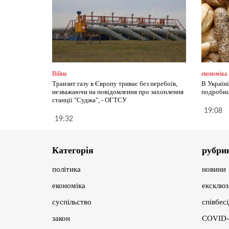
Війна
економіка
Транзит газу в Європу триває без перебоїв,
В Україн
незважаючи на повідомлення про захоплення
подробиц
станції "Суджа", - ОГТСУ
19:08
19:32
Категорія
рубри
політика
новини
економіка
ексклюз
суспільство
співбес
закон
COVID-