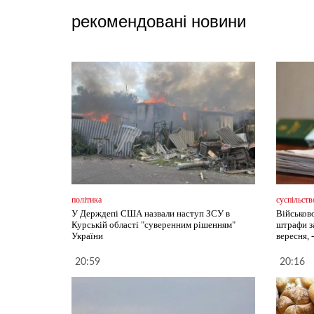
рекомендовані новини
політика
суспільств
У Держдепі США назвали наступ ЗСУ в
Військов
Курській області "суверенним рішенням"
штрафи з
України
вересня, 
20:59
20:16