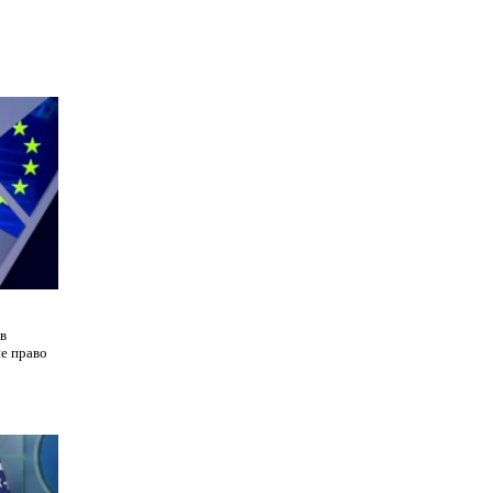
в
не право