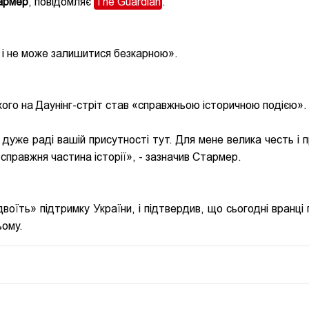
армер
, повідомляє
The Guardian
.
 і не може залишитися безкарною».
ого на Даунінг-стріт став «справжньою історичною подією».
 дуже раді вашій присутності тут. Для мене велика честь і п
е справжня частина історії», - зазначив Стармер.
двоїть» підтримку України, і підтвердив, що сьогодні вранці
ьому.