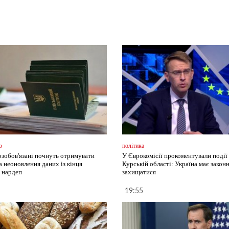
о
політика
озобов'язані почнуть отримувати
У Єврокомісії прокоментували події 
а неоновлення даних із кінця
Курській області: Україна має закон
- нардеп
захищатися
19:55