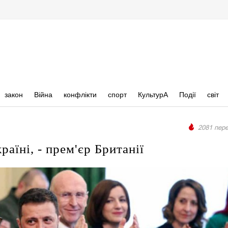
закон
Війна
конфлікти
спорт
КультурА
Події
світ
2081 пере
аїні, - прем'єр Британії