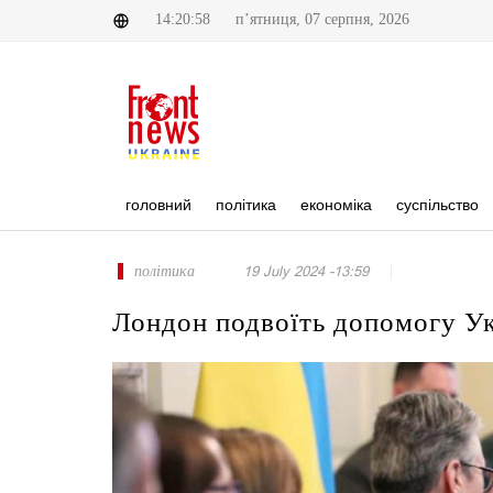
14:20:58
п’ятниця, 07 серпня, 2026
головний
політика
економіка
суспільство
політика
19 July 2024 -13:59
Лондон подвоїть допомогу Укр