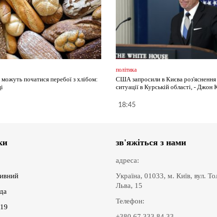
політика
і можуть початися перебої з хлібом:
США запросили в Києва роз'ясненн
і
ситуації в Курській області, - Джон 
18:45
ки
зв'яжіться з нами
адреса:
ивний
Україна, 01033, м. Київ, вул. Т
Льва, 15
іда
Телефон:
19
+380 67 333 84 33