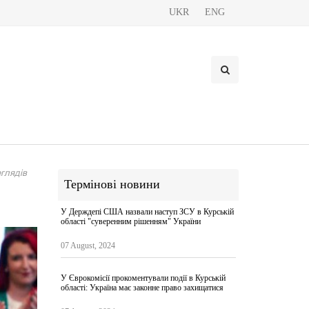
UKR
ENG
глядів
Термінові новини
У Держдепі США назвали наступ ЗСУ в Курській
області "суверенним рішенням" України
07 August, 2024
У Єврокомісії прокоментували події в Курській
області: Україна має законне право захищатися