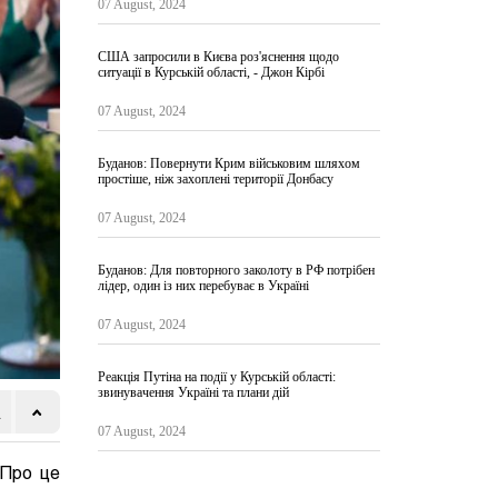
07 August, 2024
США запросили в Києва роз'яснення щодо
ситуації в Курській області, - Джон Кірбі
07 August, 2024
Буданов: Повернути Крим військовим шляхом
простіше, ніж захоплені території Донбасу
07 August, 2024
Буданов: Для повторного заколоту в РФ потрібен
лідер, один із них перебуває в Україні
07 August, 2024
Реакція Путіна на події у Курській області:
звинувачення Україні та плани дій
07 August, 2024
Про це