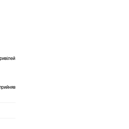
ривілей
 прийняв