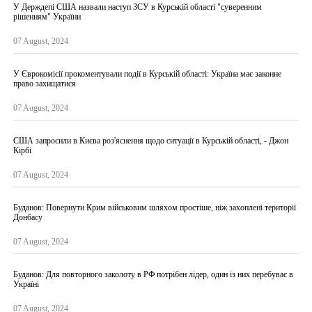
У Держдепі США назвали наступ ЗСУ в Курській області "суверенним
рішенням" України
07 August, 2024
У Єврокомісії прокоментували події в Курській області: Україна має законне
право захищатися
07 August, 2024
США запросили в Києва роз'яснення щодо ситуації в Курській області, - Джон
Кірбі
07 August, 2024
Буданов: Повернути Крим військовим шляхом простіше, ніж захоплені території
Донбасу
07 August, 2024
Буданов: Для повторного заколоту в РФ потрібен лідер, один із них перебуває в
Україні
07 August, 2024