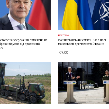
політика
стоює на збереженні обмежень на
Вашингтонський саміт НАТО: нові
брою: відмова від пропозиції
можливості для членства України
ого
09:00