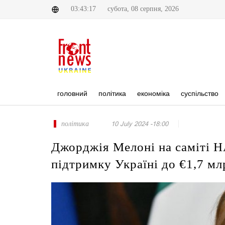
03:43:17
субота, 08 серпня, 2026
головний
політика
економіка
суспільство
політика
10 July 2024 -18:00
Джорджія Мелоні на саміті Н
підтримку Україні до €1,7 мл