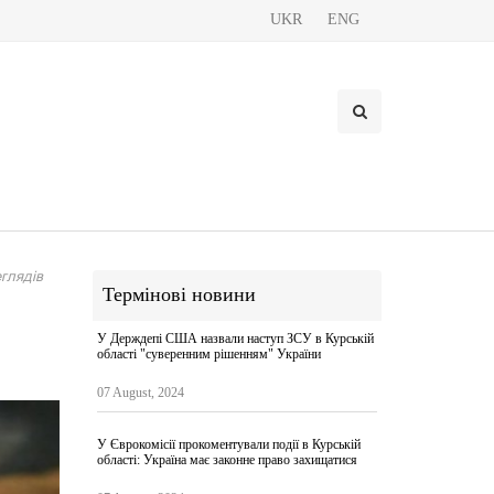
UKR
ENG
глядів
Термінові новини
У Держдепі США назвали наступ ЗСУ в Курській
області "суверенним рішенням" України
07 August, 2024
У Єврокомісії прокоментували події в Курській
області: Україна має законне право захищатися