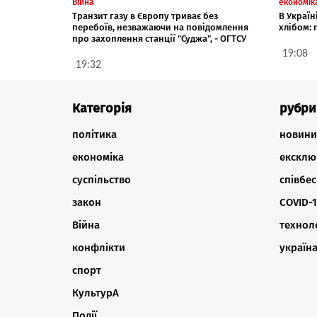
Війна
економік
Транзит газу в Європу триває без
В Україн
перебоїв, незважаючи на повідомлення
хлібом:
про захоплення станції "Суджа", - ОГТСУ
19:08
19:32
Категорія
рубри
політика
новини
економіка
ексклю
суспільство
співбес
закон
COVID-1
Війна
техноло
конфлікти
україн
спорт
КультурА
Події