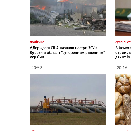
політика
суспільс
У Держдепі США назвали наступ ЗСУ в
Військо
Курській області "суверенним рішенням"
отримув
України
даних із
20:59
20:16