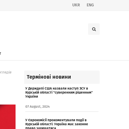
UKR
ENG
т
глядів
Термінові новини
У Держдепі США назвали наступ ЗСУ в
Курській області "суверенним рішенням"
України
07 August, 2024
У Єврокомісії прокоментували події в
Курській області: Україна має законне
право захищатися