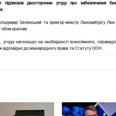
г підписали двосторонню угоду про забезпечення без
а.
Володимир Зеленський та прем’єр-міністр Люксембургу Люк
у обом країнам
а, угода наголошує на необхідності всеосяжного, справедл
ни відповідно до міжнародного права та Статуту ООН.