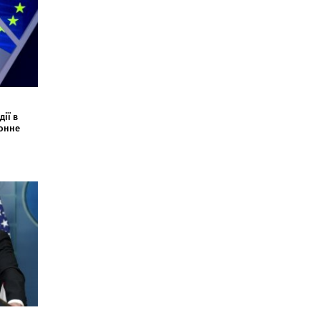
ії в
конне