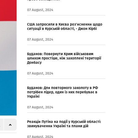
07 August, 2024
США запросили в Києва роз'яснення щодо
ситуації в Курській області, - Джон Кірбі
07 August, 2024
Буданов: Повернути Крим військовим
шляхом простіше, ніж захоплені території
Донбасу
07 August, 2024
Буданов: Для повторного заколоту в РФ
потрібен лідер, один із них перебуває в
Україні
07 August, 2024
Реакція Путіна на події у Курській області:
звинувачення Україні та плани дій
07 August, 2024