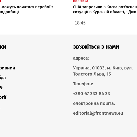
а
політика
і можуть початися перебої з
США запросили в Києва роз'ясне
 подробиці
ситуації в Курській області, - Джо
18:45
ки
зв'яжіться з нами
адреса:
зивний
Україна, 01033, м. Київ, вул.
Толстого Льва, 15
іда
Телефон:
9
+380 67 333 84 33
гії
електронна пошта:
а
editorial@frontnews.eu