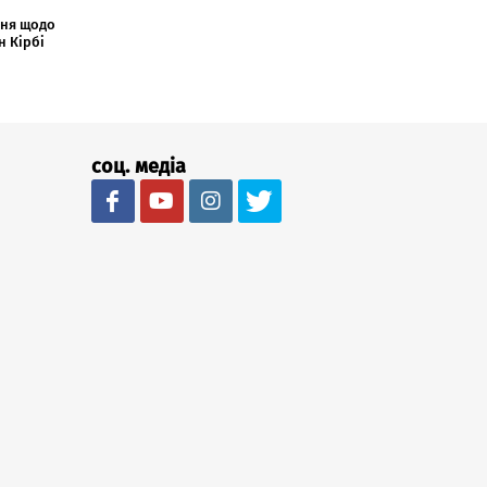
ння щодо
н Кірбі
соц. медіа