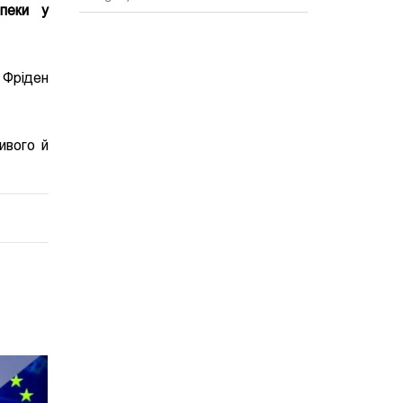
пеки у
 Фріден
ивого й