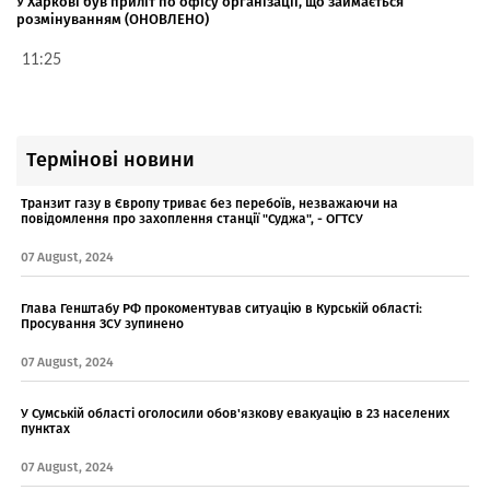
У Харкові був приліт по офісу організації, що займається
розмінуванням (ОНОВЛЕНО)
11:25
Термінові новини
Транзит газу в Європу триває без перебоїв, незважаючи на
повідомлення про захоплення станції "Суджа", - ОГТСУ
07 August, 2024
Глава Генштабу РФ прокоментував ситуацію в Курській області:
Просування ЗСУ зупинено
07 August, 2024
У Сумській області оголосили обов'язкову евакуацію в 23 населених
пунктах
07 August, 2024