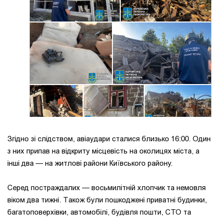
Згідно зі слідством, авіаудари сталися близько 16:00. Один
з них припав на відкриту місцевість на околицях міста, а
інші два — на житлові райони Київського району.
Серед постраждалих — восьмилітній хлопчик та немовля
віком два тижні. Також були пошкоджені приватні будинки,
багатоповерхівки, автомобілі, будівля пошти, СТО та