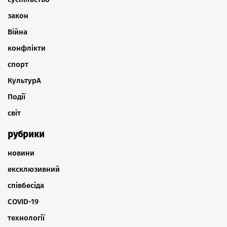
закон
Війна
конфлікти
спорт
КультурА
Події
світ
рубрики
новини
ексклюзивний
співбесіда
COVID-19
технології