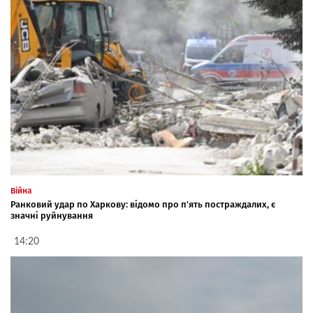
Війна
Ранковий удар по Харкову: відомо про п'ять постраждалих, є
значні руйнування
14:20