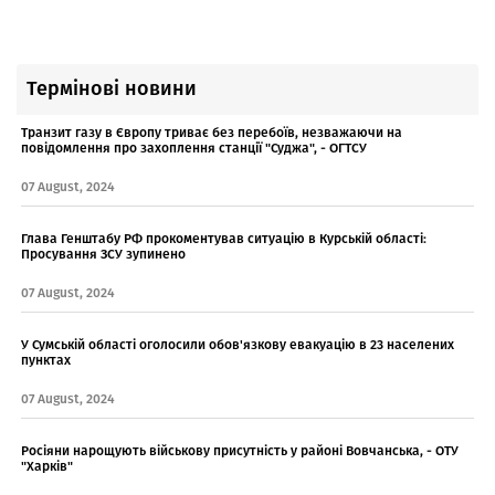
Термінові новини
Транзит газу в Європу триває без перебоїв, незважаючи на
повідомлення про захоплення станції "Суджа", - ОГТСУ
07 August, 2024
Глава Генштабу РФ прокоментував ситуацію в Курській області:
Просування ЗСУ зупинено
07 August, 2024
У Сумській області оголосили обов'язкову евакуацію в 23 населених
пунктах
07 August, 2024
Росіяни нарощують військову присутність у районі Вовчанська, - ОТУ
"Харків"