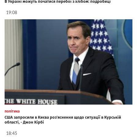
В Україні можуть початися перебої з хлібом: подробиці
19:08
політика
США запросили в Києва роз'яснення щодо ситуації в Курській
області, - Джон Кірбі
18:45