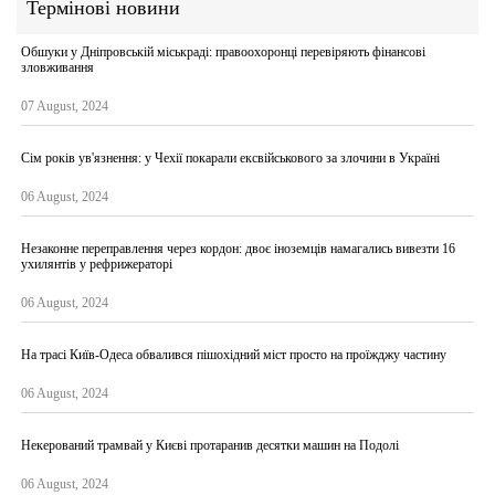
Термінові новини
Обшуки у Дніпровській міськраді: правоохоронці перевіряють фінансові
зловживання
07 August, 2024
Сім років ув'язнення: у Чехії покарали ексвійськового за злочини в Україні
06 August, 2024
Незаконне переправлення через кордон: двоє іноземців намагались вивезти 16
ухилянтів у рефрижераторі
06 August, 2024
На трасі Київ-Одеса обвалився пішохідний міст просто на проїжджу частину
06 August, 2024
Некерований трамвай у Києві протаранив десятки машин на Подолі
06 August, 2024