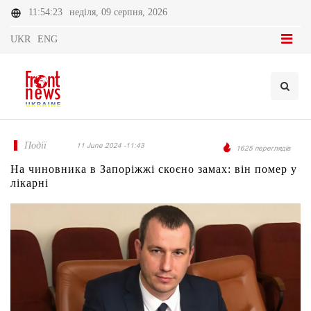
11:54:23
неділя, 09 серпня, 2026
UKR
ENG
Події
11 June 2024 -11:43
1625 переглядів
На чиновника в Запоріжжі скоєно замах: він помер у
лікарні