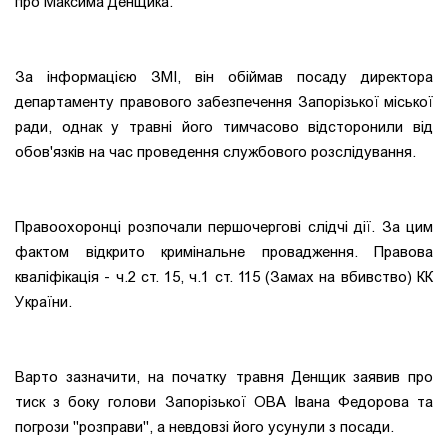
про Максима Денщика.
За інформацією ЗМІ, він обіймав посаду директора
департаменту правового забезпечення Запорізької міської
ради, однак у травні його тимчасово відсторонили від
обов'язків на час проведення службового розслідування.
Правоохоронці розпочали першочергові слідчі дії. За цим
фактом відкрито кримінальне провадження. Правова
кваліфікація - ч.2 ст. 15, ч.1 ст. 115 (Замах на вбивство) КК
України.
Варто зазначити, на початку травня Денщик заявив про
тиск з боку голови Запорізької ОВА Івана Федорова та
погрози "розправи", а невдовзі його усунули з посади.