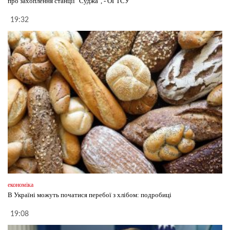
про захоплення станції "Суджа", - ОГТСУ
19:32
економіка
В Україні можуть початися перебої з хлібом: подробиці
19:08