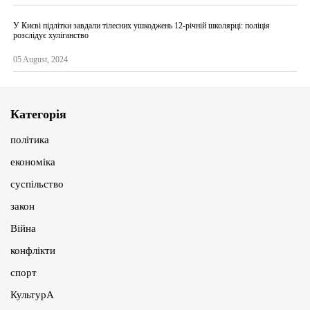
У Києві підлітки завдали тілесних ушкоджень 12-річній школярці: поліція
розслідує хуліганство
05 August, 2024
Категорія
політика
економіка
суспільство
закон
Війна
конфлікти
спорт
КультурА