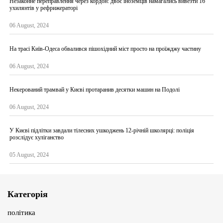
Незаконне переправлення через кордон: двоє іноземців намагались вивезти 16
ухилянтів у рефрижераторі
06 August, 2024
На трасі Київ-Одеса обвалився пішохідний міст просто на проїжджу частину
06 August, 2024
Некерований трамвай у Києві протаранив десятки машин на Подолі
06 August, 2024
У Києві підлітки завдали тілесних ушкоджень 12-річній школярці: поліція
розслідує хуліганство
05 August, 2024
Категорія
політика