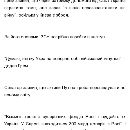
Грем заявив, що через затримку допомоги від США Україна
втратила темп, але зараз "є шанс перезавантажити цю
війну", оскільки у Києва є зброя.
За його словами, ЗСУ потрібно перейти в наступ.
"Думаю, влітку Україна поверне собі військовий імпульс", -
додав Грем.
Сенатор заявив, що активи Путіна треба переслідувати по
всьому світу.
"Візьміть гроші з суверенних фондів Росії і віддайте їх
Україні. У Європі знаходиться 300 млрд доларів з Росії. І