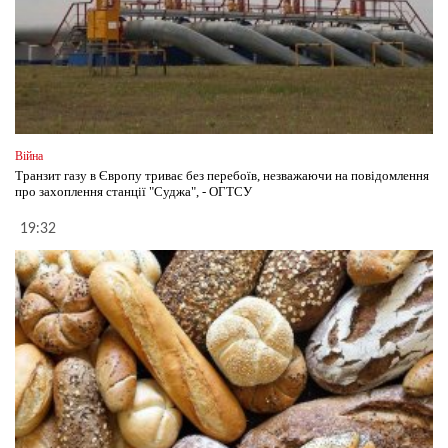
Війна
Транзит газу в Європу триває без перебоїв, незважаючи на повідомлення
про захоплення станції "Суджа", - ОГТСУ
19:32