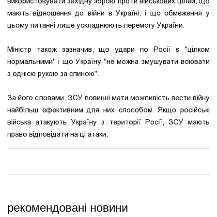
використовувати західну зброю проти військових цілей, що
мають відношення до війни в Україні, і що обмеження у
цьому питанні лише ускладнюють перемогу України.
Міністр також зазначив, що удари по Росії є "цілком
нормальними" і що Україну "не можна змушувати воювати
з однією рукою за спиною".
За його словами, ЗСУ повинні мати можливість вести війну
найбільш ефективним для них способом. Якщо російські
війська атакують Україну з території Росії, ЗСУ мають
право відповідати на ці атаки.
рекомендовані новини