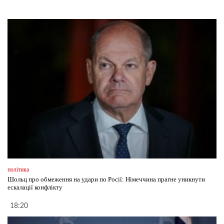
політика
Шольц про обмеження на удари по Росії: Німеччина прагне уникнути
ескалації конфлікту
18:20