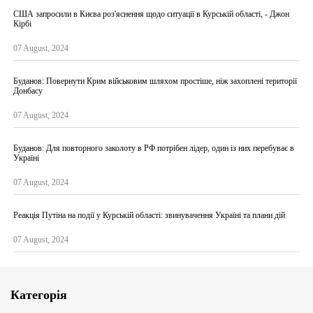
США запросили в Києва роз'яснення щодо ситуації в Курській області, - Джон
Кірбі
07 August, 2024
Буданов: Повернути Крим військовим шляхом простіше, ніж захоплені території
Донбасу
07 August, 2024
Буданов: Для повторного заколоту в РФ потрібен лідер, один із них перебуває в
Україні
07 August, 2024
Реакція Путіна на події у Курській області: звинувачення Україні та плани дій
07 August, 2024
Категорія