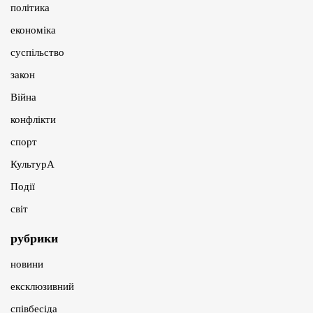
політика
економіка
суспільство
закон
Війна
конфлікти
спорт
КультурА
Події
світ
рубрики
новини
ексклюзивний
співбесіда