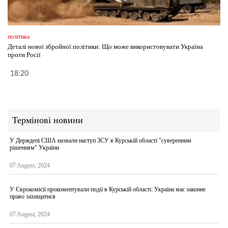
політика
Деталі нової збройної політики: Що може використовувати Україна
проти Росії
18:20
Термінові новини
У Держдепі США назвали наступ ЗСУ в Курській області "суверенним
рішенням" України
07 August, 2024
У Єврокомісії прокоментували події в Курській області: Україна має законне
право захищатися
07 August, 2024