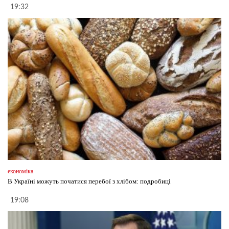
19:32
економіка
В Україні можуть початися перебої з хлібом: подробиці
19:08