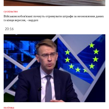
суспільство
Військовозобов'язані почнуть отримувати штрафи за неоновлення даних
із кінця вересня, - нардеп
20:16
політика