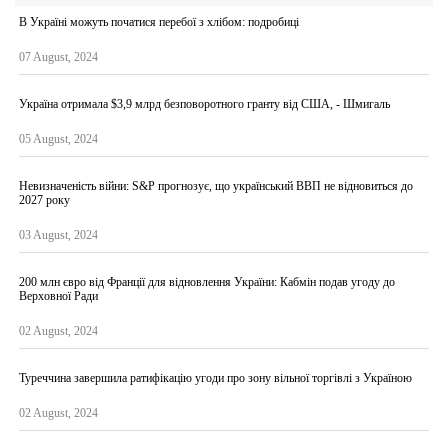
В Україні можуть початися перебої з хлібом: подробиці
07 August, 2024
Україна отримала $3,9 млрд безповоротного гранту від США, - Шмигаль
05 August, 2024
Невизначеність війни: S&P прогнозує, що український ВВП не відновиться до
2027 року
03 August, 2024
200 млн євро від Франції для відновлення України: Кабмін подав угоду до
Верховної Ради
02 August, 2024
Туреччина завершила ратифікацію угоди про зону вільної торгівлі з Україною
02 August, 2024