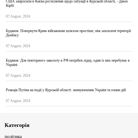
США запросили в Києва роз'яснення щодо ситуації в Курській області, - Джон
Кірбі
07 August, 2024
Буданов: Повернути Крим військовим шляхом простіше, ніж захоплені території
Донбасу
07 August, 2024
Буданов: Для повторного заколоту в РФ потрібен лідер, один із них перебуває в
Україні
07 August, 2024
Реакція Путіна на події у Курській області: звинувачення Україні та плани дій
07 August, 2024
Категорія
політика