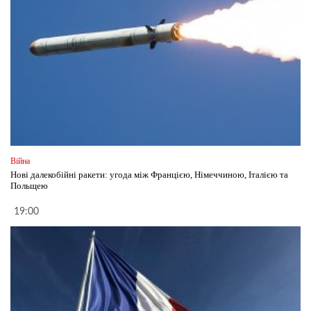
Війна
Нові далекобійні ракети: угода між Францією, Німеччиною, Італією та
Польщею
19:00