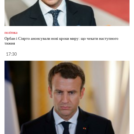
політика
Орбан і Сіярто анонсували нові кроки миру: що чекати наступного
тижня
17:30