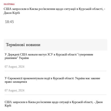
політика
США запросили в Києва роз'яснення щодо ситуації в Курській області, -
Джон Кірбі
18:45
Термінові новини
У Держдепі США назвали наступ ЗСУ в Курській області "суверенним
рішенням" України
07 August, 2024
У Єврокомісії прокоментували події в Курській області: Україна має законне
право захищатися
07 August, 2024
США запросили в Києва роз'яснення щодо ситуації в Курській області, - Джон
Кірбі