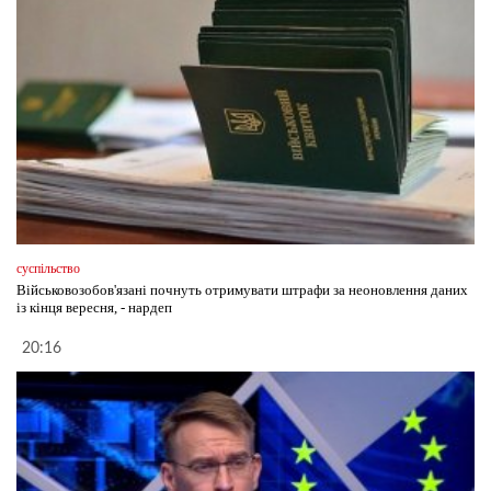
суспільство
Військовозобов'язані почнуть отримувати штрафи за неоновлення даних
із кінця вересня, - нардеп
20:16