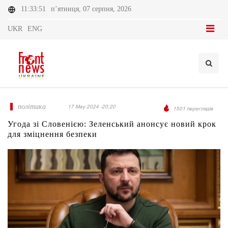
11:33:51
п’ятниця, 07 серпня, 2026
UKR
ENG
політика
17 May 2024 -20:20
1501 переглядів
Угода зі Словенією: Зеленський анонсує новий крок
для зміцнення безпеки