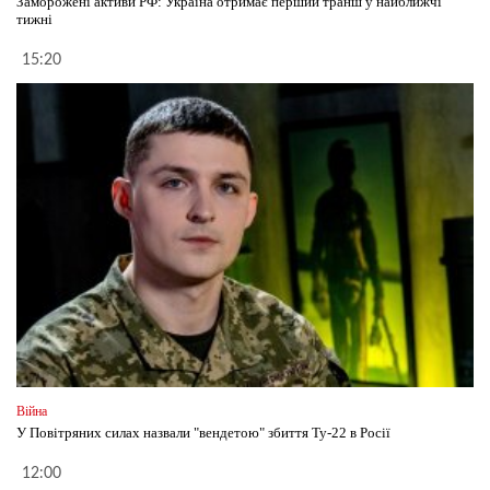
Заморожені активи РФ: Україна отримає перший транш у найближчі
тижні
15:20
Війна
У Повітряних силах назвали "вендетою" збиття Ту-22 в Росії
12:00