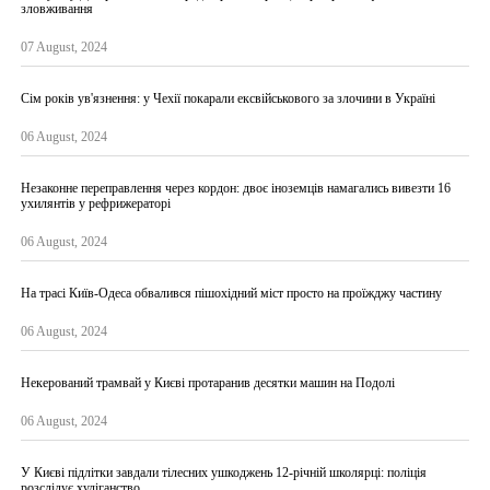
зловживання
07 August, 2024
Сім років ув'язнення: у Чехії покарали ексвійськового за злочини в Україні
06 August, 2024
Незаконне переправлення через кордон: двоє іноземців намагались вивезти 16
ухилянтів у рефрижераторі
06 August, 2024
На трасі Київ-Одеса обвалився пішохідний міст просто на проїжджу частину
06 August, 2024
Некерований трамвай у Києві протаранив десятки машин на Подолі
06 August, 2024
У Києві підлітки завдали тілесних ушкоджень 12-річній школярці: поліція
розслідує хуліганство