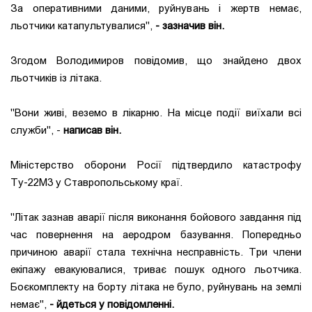
За оперативними даними, руйнувань і жертв немає,
льотчики катапультувалися",
- зазначив він.
Згодом Володимиров повідомив, що знайдено двох
льотчиків із літака.
"Вони живі, веземо в лікарню. На місце події виїхали всі
служби", -
написав він.
Міністерство оборони Росії підтвердило катастрофу
Ту-22М3 у Ставропольському краї.
"Літак зазнав аварії після виконання бойового завдання під
час повернення на аеродром базування. Попередньо
причиною аварії стала технічна несправність. Три члени
екіпажу евакуювалися, триває пошук одного льотчика.
Боєкомплекту на борту літака не було, руйнувань на землі
немає",
- йдеться у повідомленні.