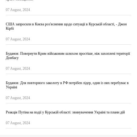
07 August, 2024
США запросили в Києва роз'яснення щодо ситуації в Курській області, - Джон
Кірбі
07 August, 2024
Буданов: Повернути Крим військовим шляхом простіше, ніж захоплені території
Донбасу
07 August, 2024
Буданов: Для повторного заколоту в РФ потрібен лідер, один із них перебуває в
Україні
07 August, 2024
Реакція Путіна на події у Курській області: звинувачення Україні та плани дій
07 August, 2024