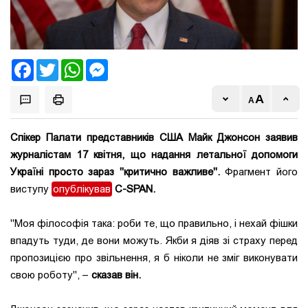
Facebook
Twitter
WhatsApp
Messenger
Спікер Палати представників США Майк Джонсон заявив
журналістам 17 квітня, що надання летальної допомоги
Україні просто зараз "критично важливе".
Фрагмент його
виступу
опублікував
С-SPAN.
"Моя філософія така: роби те, що правильно, і нехай фішки
впадуть туди, де вони можуть. Якби я діяв зі страху перед
пропозицією про звільнення, я б ніколи не зміг виконувати
свою роботу", –
сказав він.