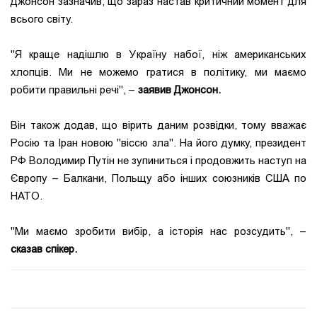
Джонсон зазначив, що зараз настав критичний момент для
всього світу.
"Я краще надішлю в Україну набої, ніж американських
хлопців. Ми не можемо гратися в політику, ми маємо
робити правильні речі", –
заявив Джонсон.
Він також додав, що вірить даним розвідки, тому вважає
Росію та Іран новою "віссю зла". На його думку, президент
РФ Володимир Путін не зупиниться і продовжить наступ на
Європу – Балкани, Польщу або інших союзників США по
НАТО.
"Ми маємо зробити вибір, а історія нас розсудить", –
сказав спікер.