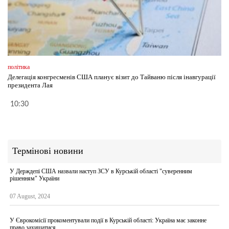
політика
Делегація конгресменів США планує візит до Тайваню після інавгурації
президента Лая
10:30
Термінові новини
У Держдепі США назвали наступ ЗСУ в Курській області "суверенним
рішенням" України
07 August, 2024
У Єврокомісії прокоментували події в Курській області: Україна має законне
право захищатися