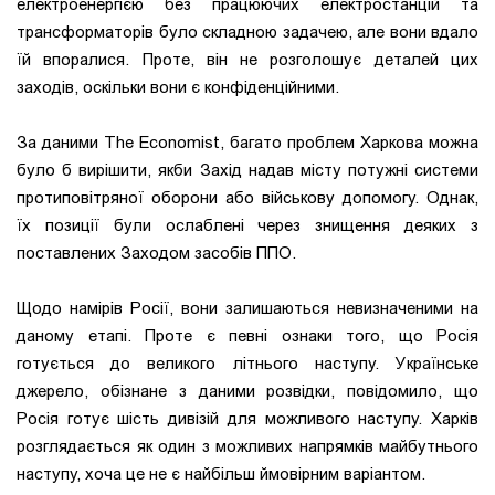
електроенергією без працюючих електростанцій та
трансформаторів було складною задачею, але вони вдало
їй впоралися. Проте, він не розголошує деталей цих
заходів, оскільки вони є конфіденційними.
За даними The Economist, багато проблем Харкова можна
було б вирішити, якби Захід надав місту потужні системи
протиповітряної оборони або військову допомогу. Однак,
їх позиції були ослаблені через знищення деяких з
поставлених Заходом засобів ППО.
Щодо намірів Росії, вони залишаються невизначеними на
даному етапі. Проте є певні ознаки того, що Росія
готується до великого літнього наступу. Українське
джерело, обізнане з даними розвідки, повідомило, що
Росія готує шість дивізій для можливого наступу. Харків
розглядається як один з можливих напрямків майбутнього
наступу, хоча це не є найбільш ймовірним варіантом.