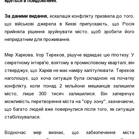
йдеться в повідомленні.
За даними видання,
ескалація конфлікту призвела до того,
що військові джерела в Києві припускають, що Росія
прийняла рішення зруйнувати місто, щоб зробити його
непридатним для проживання.
Мер Харкова, Ігор Терехов, рішуче відкидає цю гіпотезу. У
секретному інтерв'ю, взятому в промисловому кварталі, він
стверджує, що Харків не має наміру капітулювати. Терехов
наголошує, що хоча ситуація була складною на початку
конфлікту, коли понад 2 мільйони мешканців залишили
місто, лише 300 тисяч залишилися. Він заперечує
можливість перетворення міста на "сіру зону", зазначаючи,
що багато людей вже повернулися після того, як ситуація
стабілізувалася.
Водночас мер визнає, що забезпечення міста