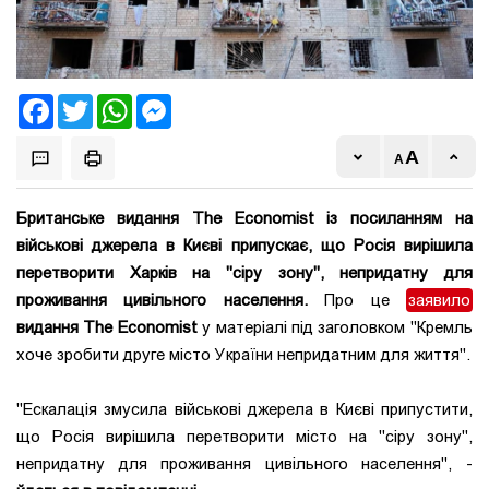
Facebook
Twitter
WhatsApp
Messenger
Британське видання The Economist із посиланням на
військові джерела в Києві припускає, що Росія вирішила
перетворити Харків на "сіру зону", непридатну для
проживання цивільного населення.
Про це
заявило
видання The Economist
у матеріалі під заголовком "Кремль
хоче зробити друге місто України непридатним для життя".
"Ескалація змусила військові джерела в Києві припустити,
що Росія вирішила перетворити місто на "сіру зону",
непридатну для проживання цивільного населення", -