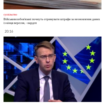
суспільство
Військовозобов'язані почнуть отримувати штрафи за неоновлення даних
із кінця вересня, - нардеп
20:16