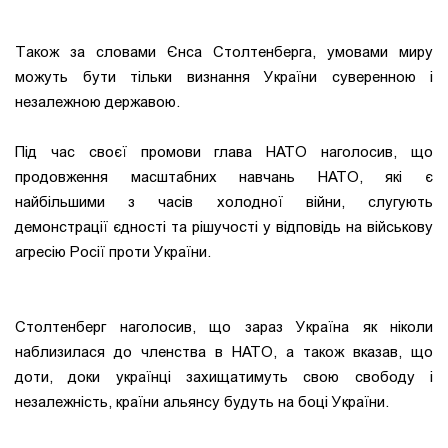
Також за словами Єнса Столтенберга, умовами миру
можуть бути тільки визнання України суверенною і
незалежною державою.
Під час своєї промови глава НАТО наголосив, що
продовження масштабних навчань НАТО, які є
найбільшими з часів холодної війни, слугують
демонстрації єдності та рішучості у відповідь на військову
агресію Росії проти України.
Столтенберг наголосив, що зараз Україна як ніколи
наблизилася до членства в НАТО, а також вказав, що
доти, доки українці захищатимуть свою свободу і
незалежність, країни альянсу будуть на боці України.