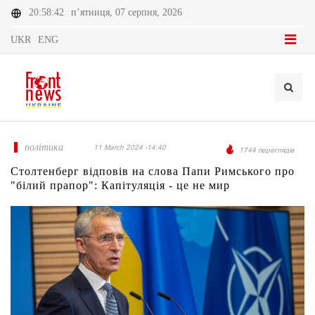
20:58:42
п’ятниця, 07 серпня, 2026
UKR
ENG
політика
11 March 2024 -14:40
1744 переглядів
Столтенберг відповів на слова Папи Римського про
"білий прапор": Капітуляція - це не мир