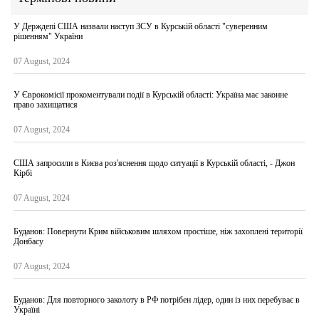
У Держдепі США назвали наступ ЗСУ в Курській області "суверенним
рішенням" України
07 August, 2024
У Єврокомісії прокоментували події в Курській області: Україна має законне
право захищатися
07 August, 2024
США запросили в Києва роз'яснення щодо ситуації в Курській області, - Джон
Кірбі
07 August, 2024
Буданов: Повернути Крим військовим шляхом простіше, ніж захоплені території
Донбасу
07 August, 2024
Буданов: Для повторного заколоту в РФ потрібен лідер, один із них перебуває в
Україні