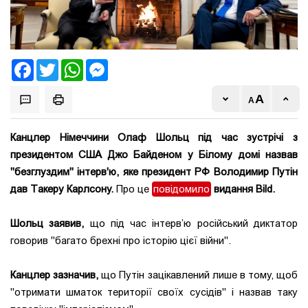
Facebook
Twitter
WhatsApp
Messenger
Канцлер Німеччини Олаф Шольц під час зустрічі з
президентом США Джо Байденом у Білому домі назвав
"безглуздим" інтерв'ю, яке президент РФ Володимир Путін
дав Такеру Карлсону.
Про це
повідомило
видання Bild.
Шольц заявив,
що під час інтерв’ю російський диктатор
говорив "багато брехні про історію цієї війни".
Канцлер зазначив,
що Путін зацікавлений лише в тому, щоб
"отримати шматок території своїх сусідів" і назвав таку