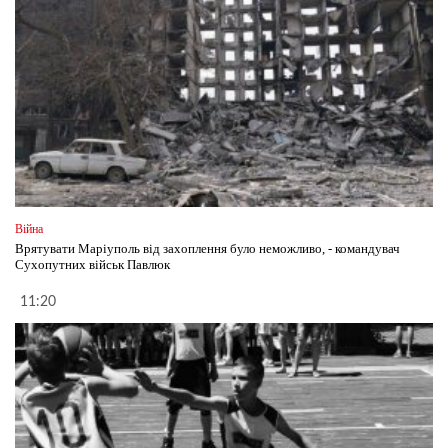
Війна
Врятувати Маріуполь від захоплення було неможливо, - командувач
Сухопутних військ Павлюк
11:20