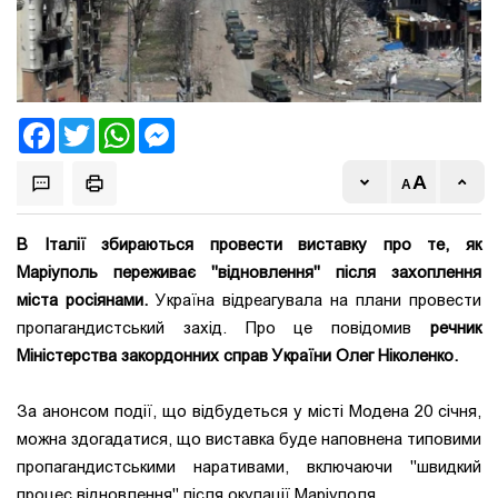
Facebook
Twitter
WhatsApp
Messenger
В Італії збираються провести виставку про те, як
Маріуполь переживає "відновлення" після захоплення
міста росіянами.
Україна відреагувала на плани провести
пропагандистський захід. Про це повідомив
речник
Міністерства закордонних справ України Олег Ніколенко.
За анонсом події, що відбудеться у місті Модена 20 січня,
можна здогадатися, що виставка буде наповнена типовими
пропагандистськими наративами, включаючи "швидкий
процес відновлення" після окупації Маріуполя.