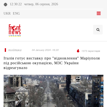
12:30:22
четвер, 06 серпня, 2026
UKR
ENG
політика
04 January 2024 -16:20
1373 переглядів
Італія готує виставку про "відновлення" Маріуполя
під російською окупацією, МЗС України
відреагувало