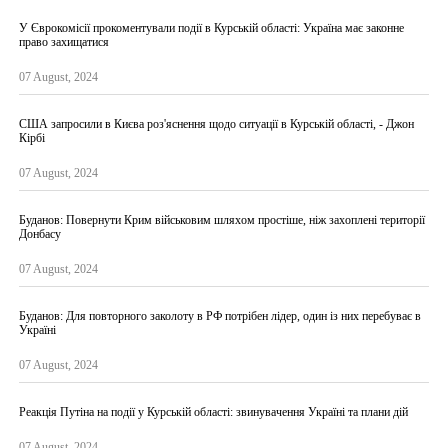
У Єврокомісії прокоментували події в Курській області: Україна має законне
право захищатися
07 August, 2024
США запросили в Києва роз'яснення щодо ситуації в Курській області, - Джон
Кірбі
07 August, 2024
Буданов: Повернути Крим військовим шляхом простіше, ніж захоплені території
Донбасу
07 August, 2024
Буданов: Для повторного заколоту в РФ потрібен лідер, один із них перебуває в
Україні
07 August, 2024
Реакція Путіна на події у Курській області: звинувачення Україні та плани дій
07 August, 2024