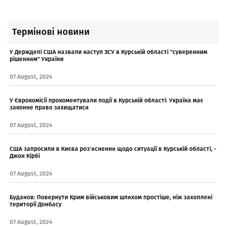
Термінові новини
У Держдепі США назвали наступ ЗСУ в Курській області "суверенним
рішенням" України
07 August, 2024
У Єврокомісії прокоментували події в Курській області: Україна має
законне право захищатися
07 August, 2024
США запросили в Києва роз'яснення щодо ситуації в Курській області, -
Джон Кірбі
07 August, 2024
Буданов: Повернути Крим військовим шляхом простіше, ніж захоплені
території Донбасу
07 August, 2024