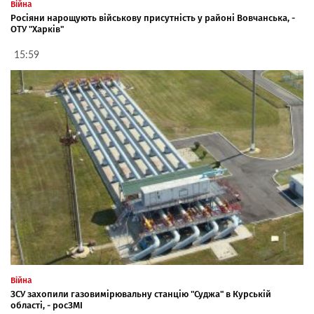
Війна
Росіяни нарощують військову присутність у районі Вовчанська, -
ОТУ "Харків"
15:59
Війна
ЗСУ захопили газовимірювальну станцію "Суджа" в Курській
області, - росЗМІ