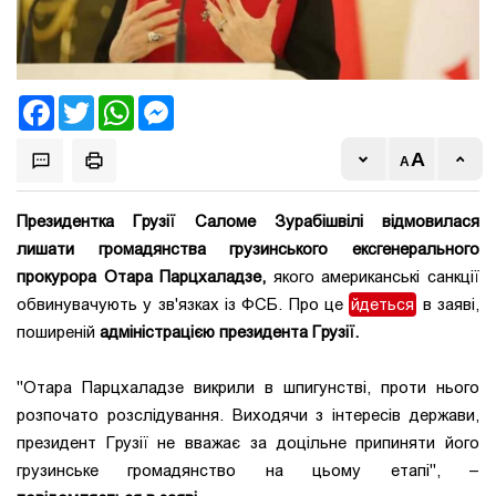
Facebook
Twitter
WhatsApp
Messenger
Президентка Грузії Саломе Зурабішвілі відмовилася
лишати громадянства грузинського ексгенерального
прокурора Отара Парцхаладзе,
якого американські санкції
обвинувачують у зв'язках із ФСБ. Про це
йдеться
в заяві,
поширеній
адміністрацією президента Грузії.
"Отара Парцхаладзе викрили в шпигунстві, проти нього
розпочато розслідування. Виходячи з інтересів держави,
президент Грузії не вважає за доцільне припиняти його
грузинське громадянство на цьому етапі", –