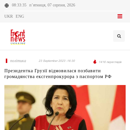
08:33:35
п’ятниця, 07 серпня, 2026
UKR
ENG
політика
23 September 2023 -16:30
1416 переглядів
Президентка Грузії відмовилася позбавити
громадянства ексгенпрокурора з паспортом РФ