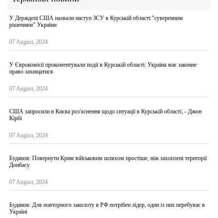
У Держдепі США назвали наступ ЗСУ в Курській області "суверенним
рішенням" України
07 August, 2024
У Єврокомісії прокоментували події в Курській області: Україна має законне
право захищатися
07 August, 2024
США запросили в Києва роз'яснення щодо ситуації в Курській області, - Джон
Кірбі
07 August, 2024
Буданов: Повернути Крим військовим шляхом простіше, ніж захоплені території
Донбасу
07 August, 2024
Буданов: Для повторного заколоту в РФ потрібен лідер, один із них перебуває в
Україні