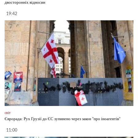
двосторонніх відносин
19:42
світ
Єврорада: Рух Грузії до ЄС зупинено через закон "про іноагентів"
11:00