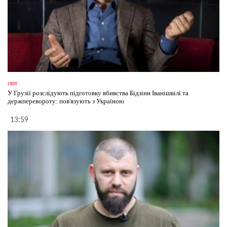
світ
У Грузії розслідують підготовку вбивства Бідзіни Іванішвілі та
держперевороту: пов'язують з Україною
13:59