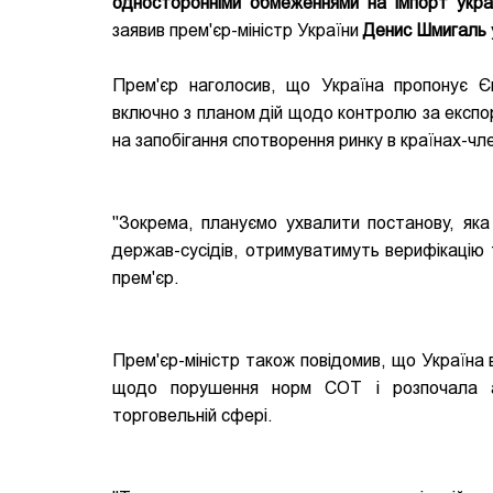
односторонніми обмеженнями на імпорт украї
заявив прем'єр-міністр України
Денис Шмигаль
Прем'єр наголосив, що Україна пропонує Єв
включно з планом дій щодо контролю за експо
на запобігання спотворення ринку в країнах-чл
"Зокрема, плануємо ухвалити постанову, яка
держав-сусідів, отримуватимуть верифікацію т
прем'єр.
Прем'єр-міністр також повідомив, що Україн
щодо порушення норм СОТ і розпочала ант
торговельній сфері.