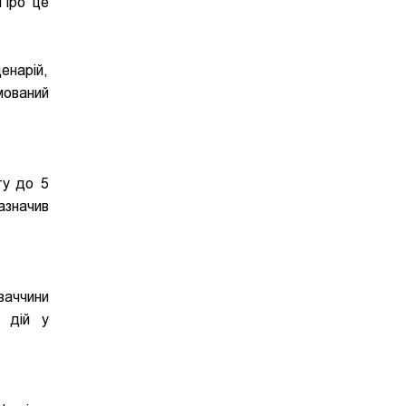
Про це
енарій,
мований
ту до 5
азначив
ваччини
х дій у