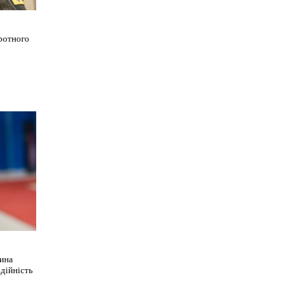
ротного
ина
дійність