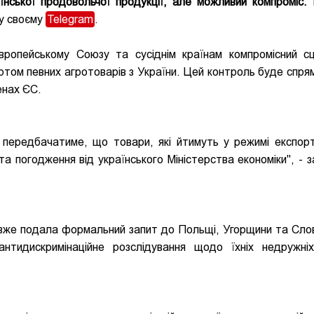
нської продовольчої продукції, але можливий компроміс.
у своєму
Telegram
.
ропейському Союзу та сусіднім країнам компромісний сц
ртом певних агротоварів з України. Цей контроль буде спря
енах ЄС.
 передбачатиме, що товари, які йтимуть у режимі експор
а погодження від українського Міністерства економіки", - з
а вже подала формальний запит до Польщі, Угорщини та Сло
идискримінаційне розслідування щодо їхніх недружні