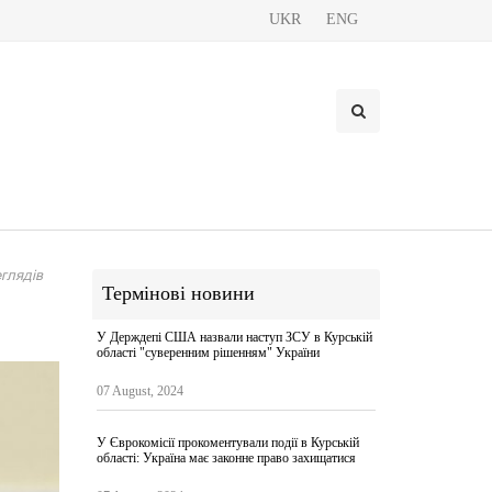
UKR
ENG
глядів
Термінові новини
У Держдепі США назвали наступ ЗСУ в Курській
області "суверенним рішенням" України
07 August, 2024
У Єврокомісії прокоментували події в Курській
області: Україна має законне право захищатися