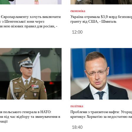
економіка
 Європарламенту хочуть виключити
Україна отримала $3,9 млрд безпово
 з Шенгенської зони через
гранту від США, - Шмигаль
 нею візових правил для росіян, -
12:00
політика
ня польського генерала в НАТО:
Проблеми з транзитом нафти: Угорщ
я під час відбору та звинувачення в
критикує Хорватію за недостатню на
нації
18:40