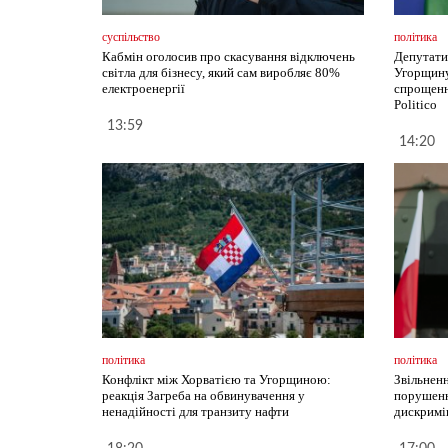
суспільство
політика
Кабмін оголосив про скасування відключень
Депутати
світла для бізнесу, який сам виробляє 80%
Угорщину
електроенергії
спрощення
Politico
13:59
14:20
політика
політика
Конфлікт між Хорватією та Угорщиною:
Звільнен
реакція Загреба на обвинувачення у
порушенн
ненадійності для транзиту нафти
дискримі