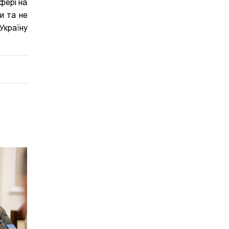
фері на
и та не
Україну