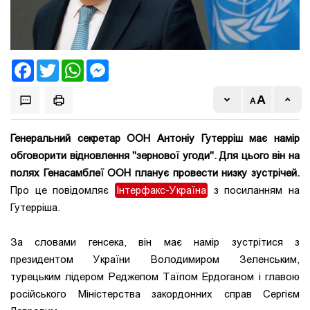
Facebook
Twitter
WhatsApp
Messenger
Генеральний секретар ООН Антоніу Гутерріш має намір
обговорити відновлення "зернової угоди". Для цього він на
полях Генасамблеї ООН планує провести низку зустрічей.
Про це повідомляє
Інтерфакс-Україна
з посиланням на
Гутерріша.
За словами генсека, він має намір зустрітися з
президентом України Володимиром Зеленським,
турецьким лідером Реджепом Таїпом Ердоганом і главою
російського Міністерства закордонних справ Сергієм