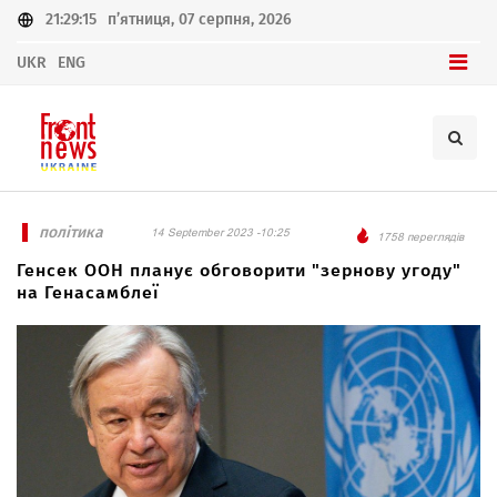
21:29:15
п’ятниця, 07 серпня, 2026
UKR
ENG
політика
14 September 2023 -10:25
1758 переглядів
Генсек ООН планує обговорити "зернову угоду"
на Генасамблеї