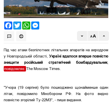
Facebook
Twitter
WhatsApp
Messenger
Під час атаки безпілотних літальних апаратів на аеродром
у Новгородській області,
Україні вдалося вперше повністю
знищити російський стратегічний бомбардувальник
,
повідомляє
The Moscow Times.
"Учора (19 серпня) було пошкоджено щонайменше один
літак, повідомило Міноборони РФ. На фото видно
повністю згорілий Ту-22М3", - пише видання.