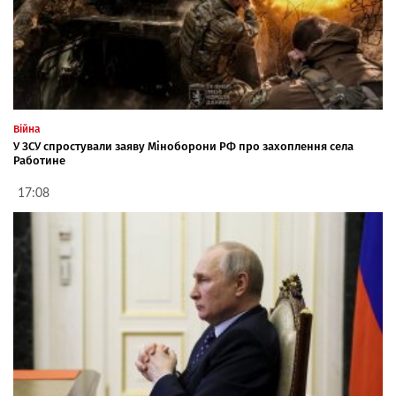
Війна
У ЗСУ спростували заяву Міноборони РФ про захоплення села
Работине
17:08