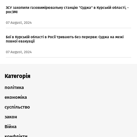
ЗСУ захопили газовимірювальну станцію "Суджа" в Курській області, -
росЗМІ
07 August, 2024
Бої в Курській області в Росії тривають без перерви: Суджа на межі
повної евакуації
07 August, 2024
Категорія
політика
економіка
суспільство
закон
Війна
конфлікти