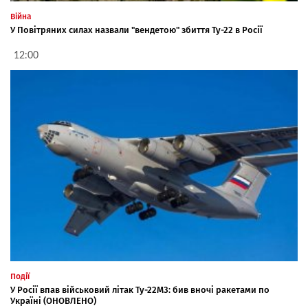
Війна
У Повітряних силах назвали "вендетою" збиття Ту-22 в Росії
12:00
Події
У Росії впав військовий літак Ту-22М3: бив вночі ракетами по
Україні (ОНОВЛЕНО)