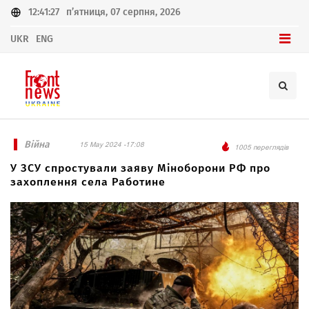
12:41:27
п’ятниця, 07 серпня, 2026
UKR
ENG
Війна
15 May 2024 -17:08
1005 переглядів
У ЗСУ спростували заяву Міноборони РФ про
захоплення села Работине