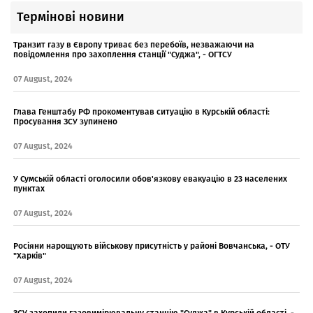
Термінові новини
Транзит газу в Європу триває без перебоїв, незважаючи на
повідомлення про захоплення станції "Суджа", - ОГТСУ
07 August, 2024
Глава Генштабу РФ прокоментував ситуацію в Курській області:
Просування ЗСУ зупинено
07 August, 2024
У Сумській області оголосили обов'язкову евакуацію в 23 населених
пунктах
07 August, 2024
Росіяни нарощують військову присутність у районі Вовчанська, - ОТУ
"Харків"
07 August, 2024
ЗСУ захопили газовимірювальну станцію "Суджа" в Курській області, -