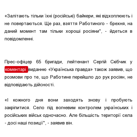
«Залітають тільки їхні (російські) байкери, які відхоплюють і
не повертаються. Ще раз, взяття Работиного - брехня, на
даний момент там тільки хороші росіяни", - йдеться в
повідомленні.
Прес-офіцер 65 бригади, лейтенант Сергій Скібчик у
коментарі
виданню «Українська правда» також заявив, що
розмови про те, що Работине перейшло до рук росіян, не
відповідають дійсності.
«І кожного дня вони заходять знову і пробують
закріпитися. Село під вогневим контролем українських і
російських військ одночасно. Але більшість території села
- досі наші позиції", - заявив він.