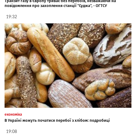
Транзит газу в Європу триває без перебоїв, незважаючи на
повідомлення про захоплення станції "Суджа", - ОГТСУ
19:32
економіка
В Україні можуть початися перебої з хлібом: подробиці
19:08