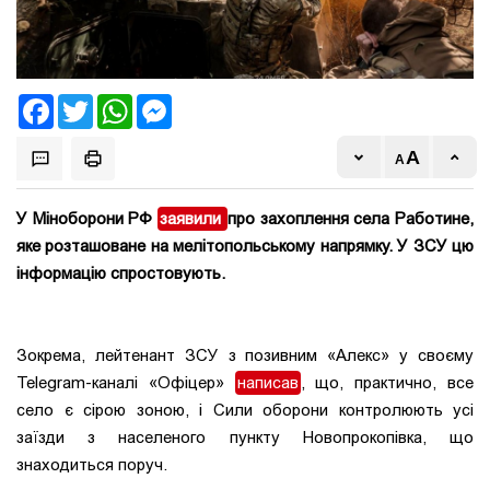
Facebook
Twitter
WhatsApp
Messenger
У Міноборони РФ
заявили
про захоплення села Работине,
яке розташоване на мелітопольському напрямку. У ЗСУ цю
інформацію спростовують.
Зокрема, лейтенант ЗСУ з позивним «Алекс» у своєму
Telegram-каналі «Офіцер»
написав
, що, практично, все
село є сірою зоною, і Сили оборони контролюють усі
заїзди з населеного пункту Новопрокопівка, що
знаходиться поруч.