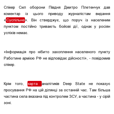
Спікер
Сил оборони Півдня Дмитро Плетенчук дав
коментар із цього приводу журналістам видання
«
Суспільне
». Він стверджує, що поруч із населеним
пунктом постійно тривають бойові дії, однак у росіян
успіхів немає.
«Інформація про нібито захоплення населеного пункту
Работине армією РФ не відповідає дійсності», - повідомив
спікер.
Крім того,
карта
аналітиків Deep State не показує
просування РФ на цій ділянці за останній час. Там більша
частина села вказана під контролем ЗСУ, а частина - у сірій
зоні.