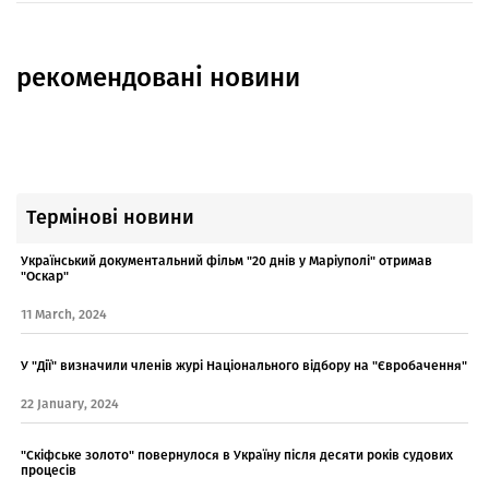
рекомендовані новини
Термінові новини
Український документальний фільм "20 днів у Маріуполі" отримав
"Оскар"
11 March, 2024
У "Дії" визначили членів журі Національного відбору на "Євробачення"
22 January, 2024
"Скіфське золото" повернулося в Україну після десяти років судових
процесів