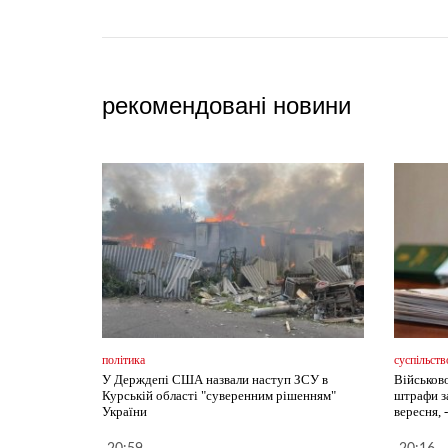
рекомендовані новини
політика
суспільств
У Держдепі США назвали наступ ЗСУ в
Військов
Курській області "суверенним рішенням"
штрафи з
України
вересня, 