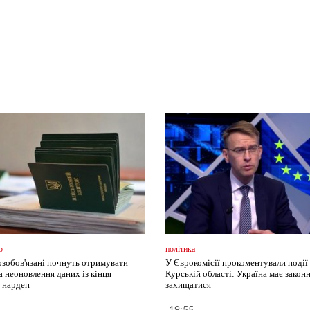
о
політика
озобов'язані почнуть отримувати
У Єврокомісії прокоментували події 
а неоновлення даних із кінця
Курській області: Україна має закон
- нардеп
захищатися