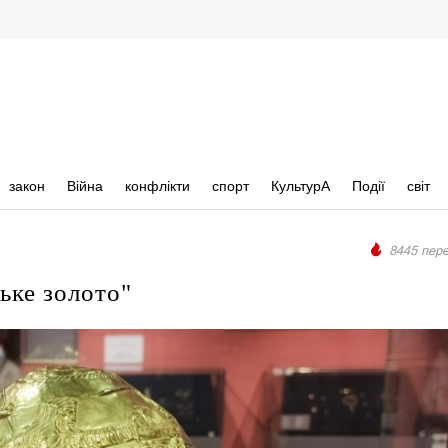
закон
Війна
конфлікти
спорт
КультурА
Події
світ
8445 пере
ьке золото"