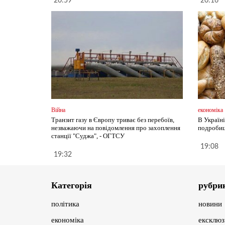
20:59
20:16
Війна
економіка
Транзит газу в Європу триває без перебоїв,
В Україн
незважаючи на повідомлення про захоплення
подробиц
станції "Суджа", - ОГТСУ
19:08
19:32
Категорія
рубри
політика
новини
економіка
ексклюз