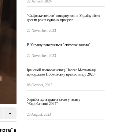
22 January, 2024
"Скіфське золото" повернулося в Україну після
десяти років судових процесів
27 November, 2023
В Україну повернеться "скіфське золото"
22 November, 2023
Іранській правозахисниці Наргес Мохаммаді
присуджено Нобелівську премію миру 2023
06 October, 2023
Україна підтвердила свою участь у
"Євробаченні-2024"
28 August, 2023
лота" в