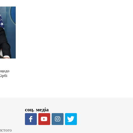
я щодо
Кірбі
соц. медіа
олстого