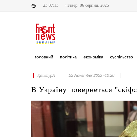
23:07:13
четвер, 06 серпня, 2026
головний
політика
економіка
суспільство
КультурА
22 November 2023 -12:20
В Україну повернеться "скіфс