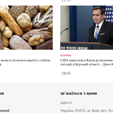
19:55
політика
і можуть початися перебої з хлібом:
США запросили в Києва роз'ясненн
і
ситуації в Курській області, - Джон 
18:45
ки
зв'яжіться з нами
адреса:
ивний
Україна, 01033, м. Київ, вул. Т