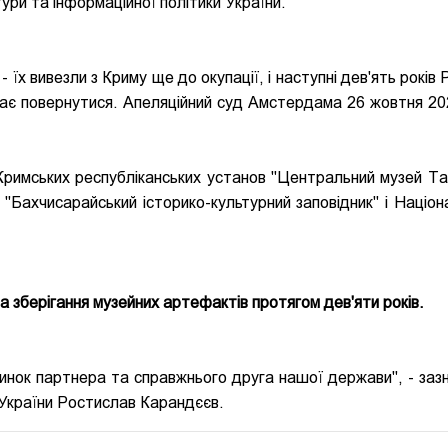
ури та інформаційної політики України.
їх вивезли з Криму ще до окупації, і наступні дев'ять років 
має повернутися. Апеляційний суд Амстердама 26 жовтня 20
Кримських республіканських установ "Центральний музей Та
, "Бахчисарайський історико-культурний заповідник" і Націон
а зберігання музейних артефактів протягом дев'яти років.
вчинок партнера та справжнього друга нашої держави", - зазн
и України Ростислав Карандєєв.