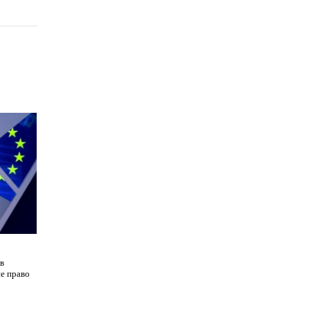
в
не право