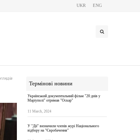
UKR
ENG
глядів
Термінові новини
Український документальний фільм "20 днів у
Маріуполі" отримав "Оскар"
11 March, 2024
У "Дії" визначили членів журі Національного
відбору на "Євробачення"