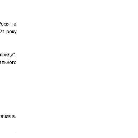
Росія та
21 року
вриди",
ального
ачив в.