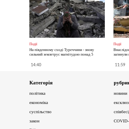
Події
Події
На південному сході Туреччини - знову
Внаслідо
сильний землетрус магнітудою понад 5
загинули
14:40
11:59
Категорія
рубри
політика
новини
економіка
ексклюз
суспільство
співбес
закон
COVID-