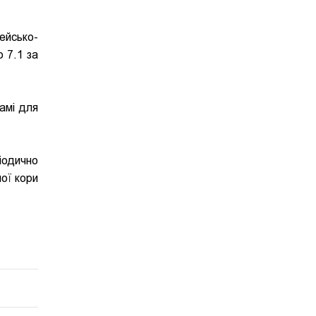
йсько-
 7.1 за
амі для
іодично
ої кори