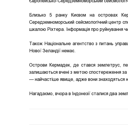
Європейсько-Середземноморський сейсмологіч
Близько 5 ранку Києвом на островах Кер
Середземноморський сейсмологічний центр споч
шкалою Ріхтера. Інформація про руйнування ч
Також Національне агентство з питань управл
Нової Зеландії немає.
Острови Кермадек, де стався землетрус, пер
залишаються вчені з метою спостереження за 
— найчастіше явище, адже вони знаходяться на
Нагадаємо, вчора в Індонезії сталися два земл