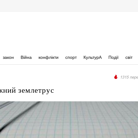
закон
Війна
конфлікти
спорт
КультурА
Події
світ
1315 пере
ужний землетрус