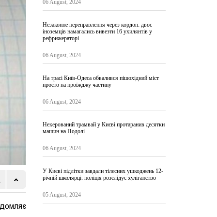
06 August, 2024
Незаконне переправлення через кордон: двоє
іноземців намагались вивезти 16 ухилянтів у
рефрижераторі
06 August, 2024
На трасі Київ-Одеса обвалився пішохідний міст
просто на проїжджу частину
06 August, 2024
Некерований трамвай у Києві протаранив десятки
машин на Подолі
06 August, 2024
У Києві підлітки завдали тілесних ушкоджень 12-
річній школярці: поліція розслідує хуліганство
05 August, 2024
ідомляє