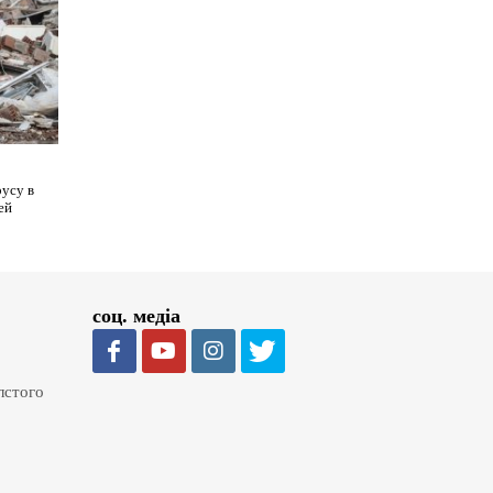
русу в
ей
соц. медіа
олстого