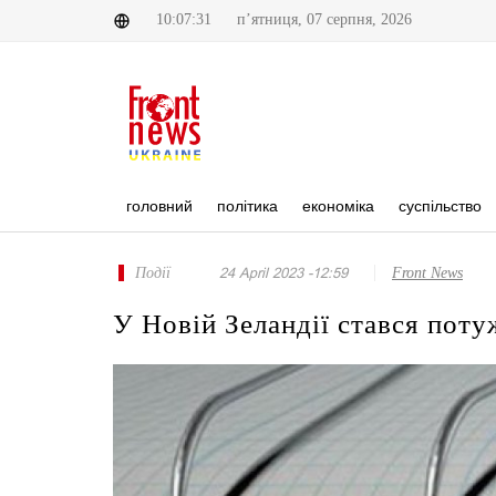
10:07:31
п’ятниця, 07 серпня, 2026
головний
політика
економіка
суспільство
Події
24 April 2023 -12:59
Front News
У Новій Зеландії стався пот