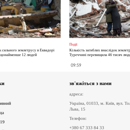
Події
к сильного землетрусу в Еквадорі
Кількість загиблих внаслідок землет
 щонайменше 12 людей
Туреччині перевищила 46 тисяч люд
09:59
ки
зв'яжіться з нами
адреса:
ивний
Україна, 01033, м. Київ, вул. Т
Льва, 15
іда
Телефон:
19
+380 67 333 84 33