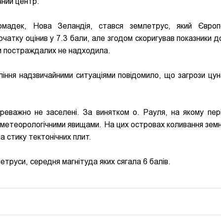
ний центр.
мадек, Нова Зеландія, стався землетрус, який Європе
атку оцінив у 7.3 бали, але згодом скоригував показники до
и постраждалих не надходила.
іння надзвичайними ситуаціями повідомило, що загрози цун
еважно не заселені. За винятком о. Рауля, на якому пер
метеорологічними явищами. На цих островах коливання земн
 стику тектонічних плит.
етруси, середня магнітуда яких сягала 6 балів.