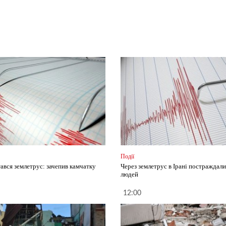
Події
тався землетрус: зачепив камчатку
Через землетрус в Ірані постраждал
людей
12:00