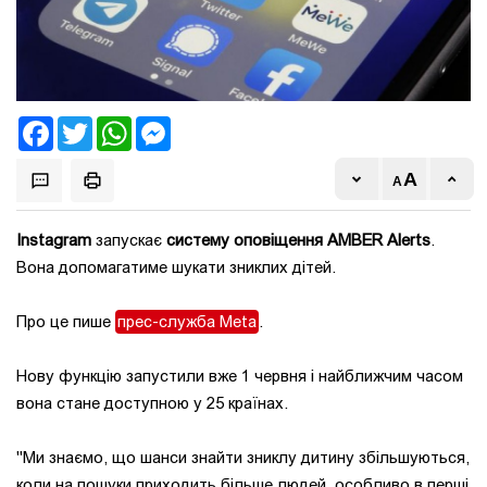
Facebook
Twitter
WhatsApp
Messenger
Instagram
запускає
систему оповіщення AMBER Alerts
.
Вона допомагатиме шукати зниклих дітей.
Про це пише
прес-служба Meta
.
Нову функцію запустили вже 1 червня і найближчим часом
вона стане доступною у 25 країнах.
"Ми знаємо, що шанси знайти зниклу дитину збільшуються,
коли на пошуки приходить більше людей, особливо в перші