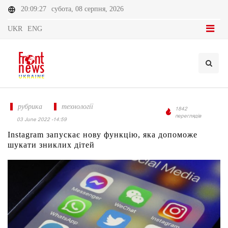
20:09:27
субота, 08 серпня, 2026
UKR
ENG
рубрика
технології
1842
переглядів
03 June 2022 -14:59
Instagram запускає нову функцію, яка допоможе
шукати зниклих дітей