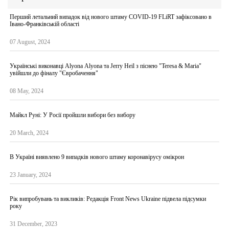
Перший летальний випадок від нового штаму COVID-19 FLiRT зафіксовано в
Івано-Франківській області
07 August, 2024
Українські виконавці Alyona Аlyona та Jerry Heil з піснею "Teresa & Maria"
увійшли до фіналу "Євробачення"
08 May, 2024
Майкл Руні: У Росії пройшли вибори без вибору
20 March, 2024
В Україні виявлено 9 випадків нового штаму коронавірусу омікрон
23 January, 2024
Рік випробувань та викликів: Редакція Front News Ukraine підвела підсумки
року
31 December, 2023