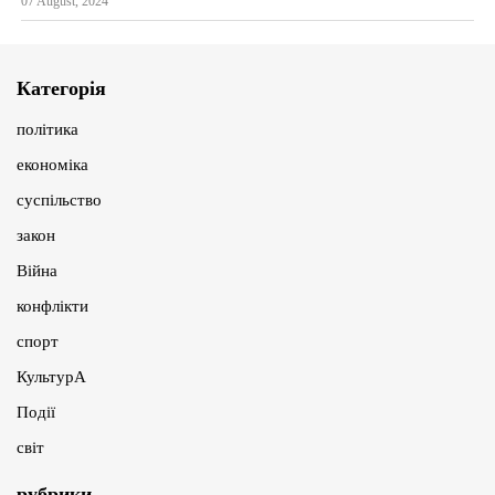
07 August, 2024
Категорія
політика
економіка
суспільство
закон
Війна
конфлікти
спорт
КультурА
Події
світ
рубрики