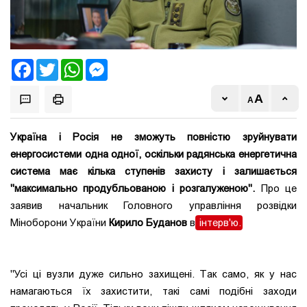
Facebook
Twitter
WhatsApp
Messenger
Україна і Росія не зможуть повністю зруйнувати
енергосистеми одна одної, оскільки радянська енергетична
система має кілька ступенів захисту і залишається
"максимально продубльованою і розгалуженою".
Про це
заявив начальник Головного управління розвідки
Міноборони України
Кирило Буданов
в
інтерв'ю.
"Усі ці вузли дуже сильно захищені. Так само, як у нас
намагаються їх захистити, такі самі подібні заходи