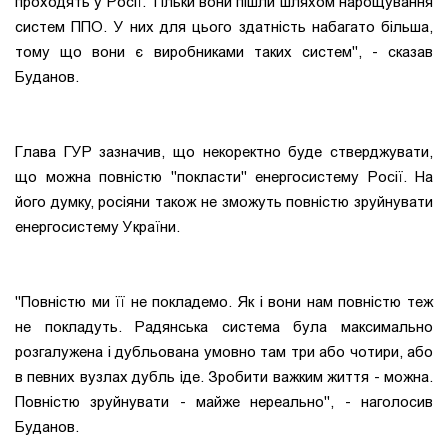
проходять у Росії. Тільки вони пішли шляхом нарощування
систем ППО. У них для цього здатність набагато більша,
тому що вони є виробниками таких систем", - сказав
Буданов.
Глава ГУР зазначив, що некоректно буде стверджувати,
що можна повністю "покласти" енергосистему Росії. На
його думку, росіяни також не зможуть повністю зруйнувати
енергосистему України.
"Повністю ми її не покладемо. Як і вони нам повністю теж
не покладуть. Радянська система була максимально
розгалужена і дубльована умовно там три або чотири, або
в певних вузлах дубль іде. Зробити важким життя - можна.
Повністю зруйнувати - майже нереально", - наголосив
Буданов.