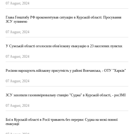
07 August, 2024
Глава Генштабу РФ прокоментував ситуацію в Курській області: Просування
ЗСУ зупинено
07 August, 2024
У Сумській області оголосили обов'язкову евакуацію в 23 населених пунктах
07 August, 2024
Росіяни нарощують військову присутність у районі Вовчанська, - ОТУ "Харків"
07 August, 2024
ЗСУ захопили газовимірювальну станцію "Суджа" в Курській області, - росЗМІ
07 August, 2024
Бої в Курській області в Росії тривають без перерви: Суджа на межі повної
евакуації