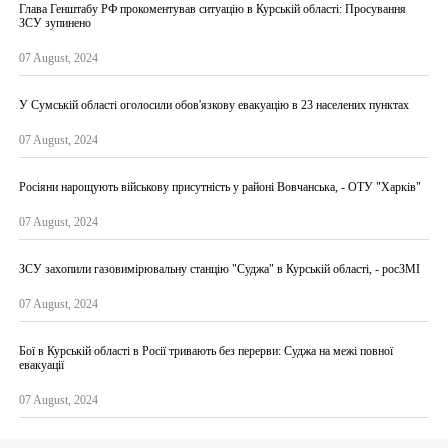
Глава Генштабу РФ прокоментував ситуацію в Курській області: Просування
ЗСУ зупинено
07 August, 2024
У Сумській області оголосили обов'язкову евакуацію в 23 населених пунктах
07 August, 2024
Росіяни нарощують військову присутність у районі Вовчанська, - ОТУ "Харків"
07 August, 2024
ЗСУ захопили газовимірювальну станцію "Суджа" в Курській області, - росЗМІ
07 August, 2024
Бої в Курській області в Росії тривають без перерви: Суджа на межі повної
евакуації
07 August, 2024