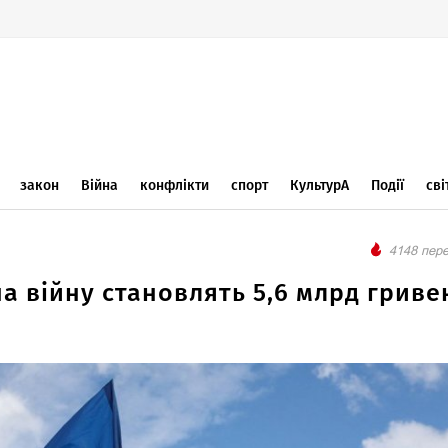
закон
Війна
конфлікти
спорт
КультурА
Події
сві
4148 пере
а війну становлять 5,6 млрд гривен