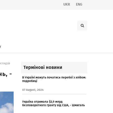
UKR
ENG
т
глядів
Термінові новини
ь, -
В Україні можуть початися перебої з хлібом:
подробиці
07 August, 2024
Україна отримала $3,9 млрд
безповоротного гранту від США, - Шмигаль