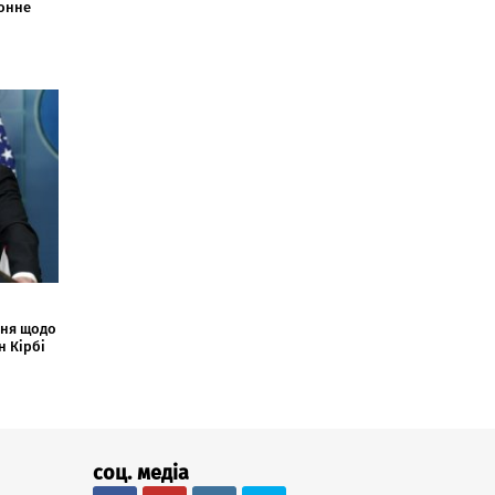
конне
ння щодо
н Кірбі
соц. медіа