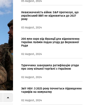
05 August, 2024
Невизначеність війни: S&P прогнозує, що
український ВВП не відновиться до 2027
року
03 August, 2024
200 млн євро від Франції для відновлення
України: Кабмін подав угоду до Верховної
Ради
02 August, 2024
Туреччина завершила ратифікацію угоди
про зону вільної торгівлі з Україною
02 August, 2024
Звіт НБУ: З 2025 року почнеться підвищення
тарифів на комуналку
02 August, 2024