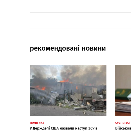
рекомендовані новини
політика
суспільс
У Держдепі США назвали наступ ЗСУ в
Військо