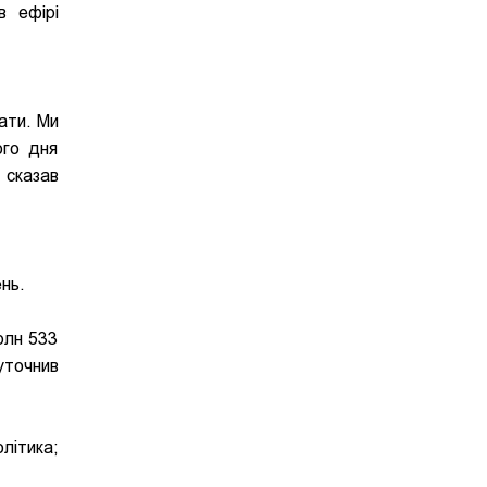
 ефірі
ати. Ми
ого дня
 сказав
ень.
рлн 533
уточнив
літика;