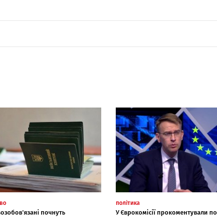
тво
політика
возобов'язані почнуть
У Єврокомісії прокоментували под