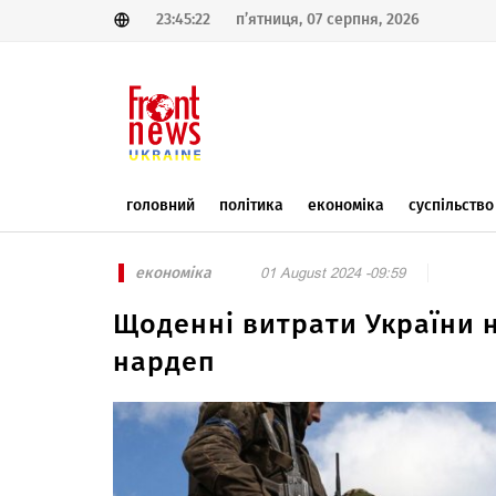
23:45:22
п’ятниця, 07 серпня, 2026
головний
політика
економіка
суспільство
економіка
01 August 2024 -09:59
Щоденні витрати України н
нардеп