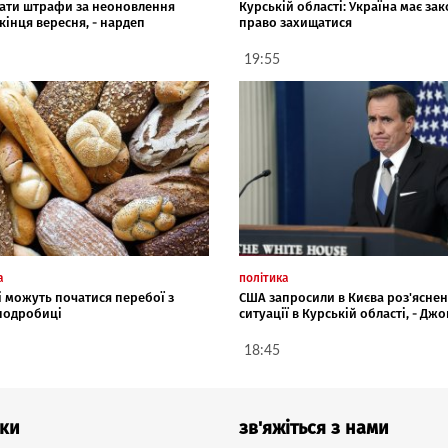
ати штрафи за неоновлення
Курській області: Україна має за
 кінця вересня, - нардеп
право захищатися
19:55
а
політика
і можуть початися перебої з
США запросили в Києва роз'ясне
 подробиці
ситуації в Курській області, - Джо
18:45
ки
зв'яжіться з нами