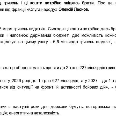
 гривень і ці кошти потрібно звідкись брати.
Про це в
ни від фракції «Слуга народу»
Олексій Леонов.
млрд гривень видатків. Сьогодні ці кошти потрібно десь бр
атки і наповнює державний бюджет, дає можливість кожн
кцентую на цьому увагу - 5,6 мільярда гривень щодня», -
а сектор оборони мають зрости до 2 трлн 227 мільярдів грив
ків у 2026 році до 1 трлн 627 мільярдів, а у 2027 - до 1 т
ися від ситуації на фронті й активності бойових дій», - 
ами в наступні роки для держави будуть: ветеранська по
рація; енергетична незалежність.