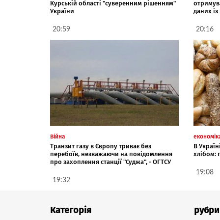
Курській області "суверенним рішенням"
отримув
України
даних із
20:59
20:16
Війна
економік
Транзит газу в Європу триває без
В Україн
перебоїв, незважаючи на повідомлення
хлібом:
про захоплення станції "Суджа", - ОГТСУ
19:08
19:32
Категорія
рубри