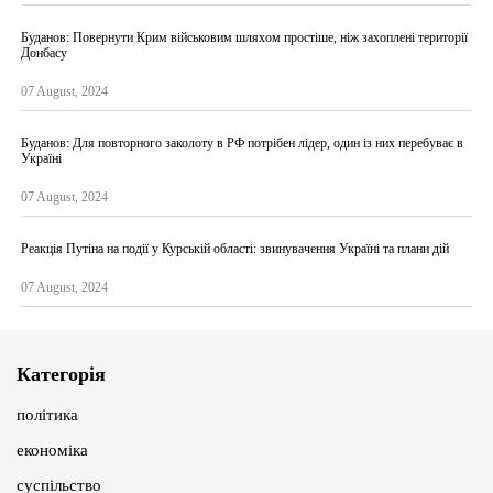
Буданов: Повернути Крим військовим шляхом простіше, ніж захоплені території
Донбасу
07 August, 2024
Буданов: Для повторного заколоту в РФ потрібен лідер, один із них перебуває в
Україні
07 August, 2024
Реакція Путіна на події у Курській області: звинувачення Україні та плани дій
07 August, 2024
Категорія
політика
економіка
суспільство