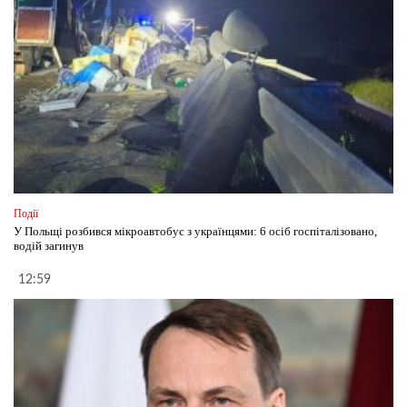
Події
У Польщі розбився мікроавтобус з українцями: 6 осіб госпіталізовано,
водій загинув
12:59