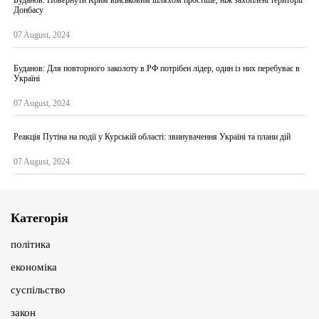
Донбасу
07 August, 2024
Буданов: Для повторного заколоту в РФ потрібен лідер, один із них перебуває в
Україні
07 August, 2024
Реакція Путіна на події у Курській області: звинувачення Україні та плани дій
07 August, 2024
Категорія
політика
економіка
суспільство
закон