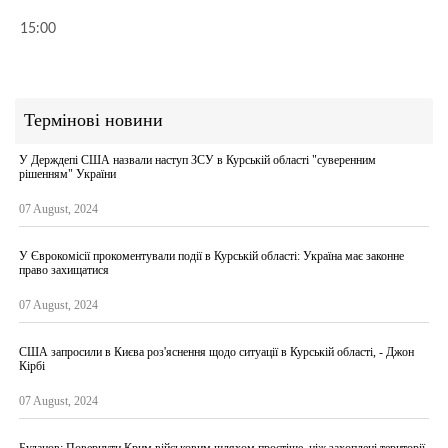
15:00
Термінові новини
У Держдепі США назвали наступ ЗСУ в Курській області "суверенним
рішенням" України
07 August, 2024
У Єврокомісії прокоментували події в Курській області: Україна має законне
право захищатися
07 August, 2024
США запросили в Києва роз'яснення щодо ситуації в Курській області, - Джон
Кірбі
07 August, 2024
Буданов: Повернути Крим військовим шляхом простіше, ніж захоплені території