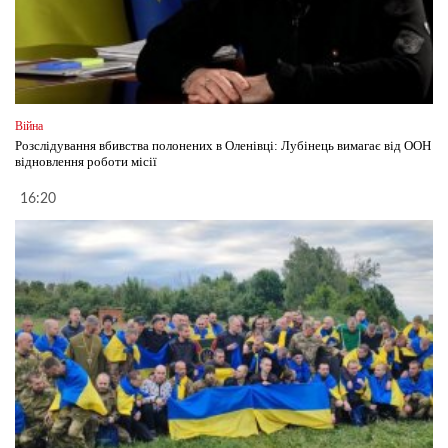
Війна
Розслідування вбивства полонених в Оленівці: Лубінець вимагає від ООН
відновлення роботи місії
16:20