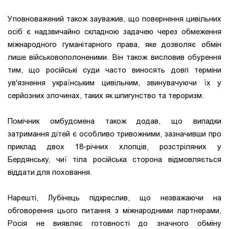
Уповноважений також зауважив, що повернення цивільних
осіб є надзвичайно складною задачею через обмеження
міжнародного гуманітарного права, яке дозволяє обмін
лише військовополоненими. Він також висловив обурення
тим, що російські суди часто виносять довгі терміни
ув'язнення українським цивільним, звинувачуючи їх у
серйозних злочинах, таких як шпигунство та тероризм.
Помічник омбудсмена також додав, що випадки
затримання дітей є особливо тривожними, зазначивши про
приклад двох 18-річних хлопців, розстріляних у
Бердянську, чиї тіла російська сторона відмовляється
віддати для поховання.
Нарешті, Лубінець підкреслив, що незважаючи на
обговорення цього питання з міжнародними партнерами,
Росія не виявляє готовності до значного обміну