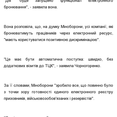
"Дія" буде запущено функціонал електронного
бронювання", - заявила вона.
Вона розповіла, що, на думку Міноборони, усі компанії, які
бронюватимуть працівників через електронний ресурс,
"мають користуватися позитивною дискримінацією".
"Це має бути автоматична поступка: швидко, без
додаткових візитів до ТЦК", - заявила Чорногоренко.
За її словами, Міноборони "зробило все, що повинно було
з точки зору готовності єдиного електронного реєстру
призовників, військовозобов'язаних і резервістів".