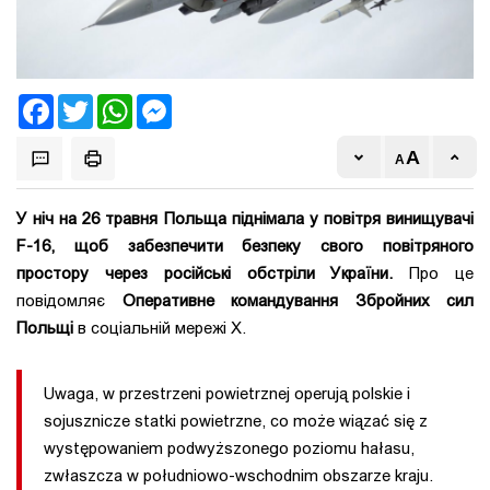
Facebook
Twitter
WhatsApp
Messenger
У ніч на 26 травня Польща піднімала у повітря винищувачі
F-16, щоб забезпечити безпеку свого повітряного
простору через російські обстріли України.
Про це
повідомляє
Оперативне командування Збройних сил
Польщі
в соціальній мережі X.
Uwaga, w przestrzeni powietrznej operują polskie i
sojusznicze statki powietrzne, co może wiązać się z
występowaniem podwyższonego poziomu hałasu,
zwłaszcza w południowo-wschodnim obszarze kraju.