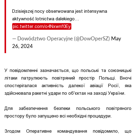
Dzisiejszej nocy obserwowana jest intensywna
aktywność lotnictwa dalekiego…
pic.twitter.com/o4Nxwnf0Ey
— Dowództwo Operacyjne (@DowOperSZ)
May
26, 2024
У повідомленні зазначається, що польські та союзницькі
літаки патрулюють повітряний простір Польщі. Вночі
спостерігалася активність далекої авіації Росії, яка
здійснювала ракетні удари по об'єктах на заході України.
Для забезпечення безпеки польського повітряного
простору було запущено всі необхідні процедури.
Згодом Оперативне командування повідомило, що