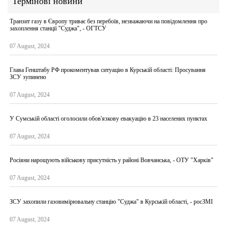
Термінові новини
Транзит газу в Європу триває без перебоїв, незважаючи на повідомлення про
захоплення станції "Суджа", - ОГТСУ
07 August, 2024
Глава Генштабу РФ прокоментував ситуацію в Курській області: Просування
ЗСУ зупинено
07 August, 2024
У Сумській області оголосили обов'язкову евакуацію в 23 населених пунктах
07 August, 2024
Росіяни нарощують військову присутність у районі Вовчанська, - ОТУ "Харків"
07 August, 2024
ЗСУ захопили газовимірювальну станцію "Суджа" в Курській області, - росЗМІ
07 August, 2024