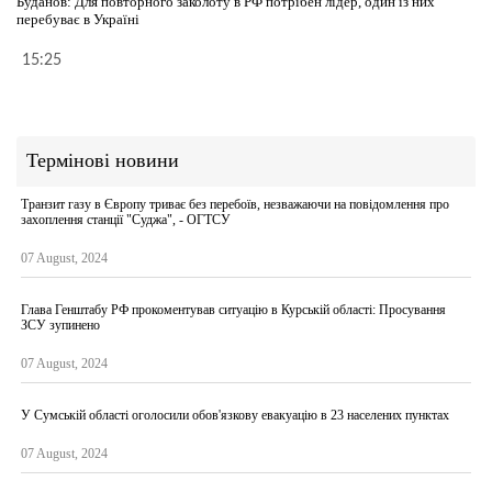
Буданов: Для повторного заколоту в РФ потрібен лідер, один із них
перебуває в Україні
15:25
Термінові новини
Транзит газу в Європу триває без перебоїв, незважаючи на повідомлення про
захоплення станції "Суджа", - ОГТСУ
07 August, 2024
Глава Генштабу РФ прокоментував ситуацію в Курській області: Просування
ЗСУ зупинено
07 August, 2024
У Сумській області оголосили обов'язкову евакуацію в 23 населених пунктах
07 August, 2024