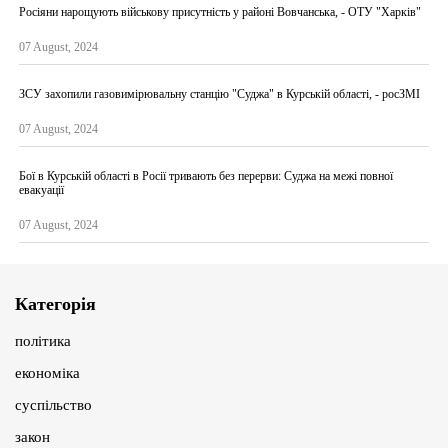
Росіяни нарощують військову присутність у районі Вовчанська, - ОТУ "Харків"
07 August, 2024
ЗСУ захопили газовимірювальну станцію "Суджа" в Курській області, - росЗМІ
07 August, 2024
Бої в Курській області в Росії тривають без перерви: Суджа на межі повної
евакуації
07 August, 2024
Категорія
політика
економіка
суспільство
закон