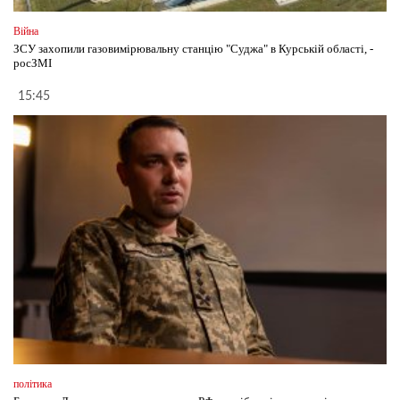
Війна
ЗСУ захопили газовимірювальну станцію "Суджа" в Курській області, -
росЗМІ
15:45
політика