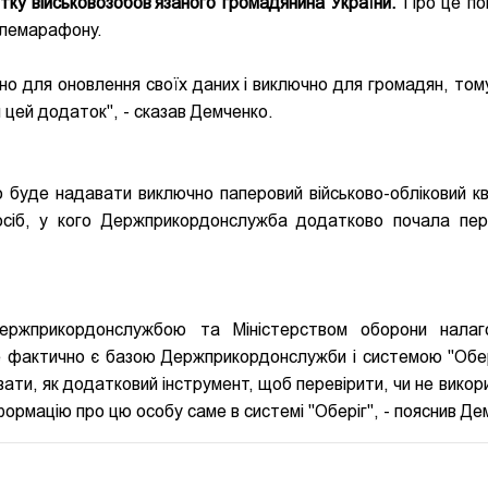
тку військовозобов'язаного громадянина України.
Про це по
елемарафону.
но для оновлення своїх даних і виключно для громадян, том
 цей додаток", - сказав Демченко.
о буде надавати виключно паперовий військово-обліковий кв
 осіб, у кого Держприкордонслужба додатково почала пер
ержприкордонслужбою та Міністерством оборони налаг
е фактично є базою Держприкордонслужби і системою "Обері
ати, як додатковий інструмент, щоб перевірити, чи не викор
ормацію про цю особу саме в системі "Оберіг", - пояснив Де