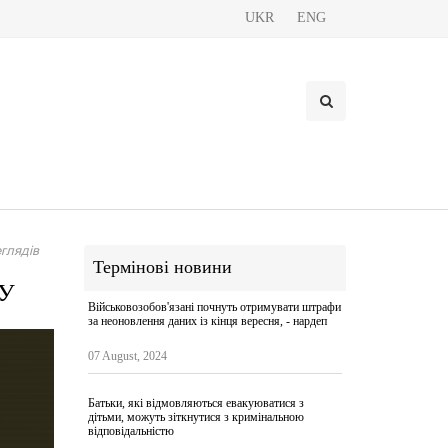
UKR
ENG
глядів
Термінові новини
СУ
Військовозобов'язані почнуть отримувати штрафи
за неоновлення даних із кінця вересня, - нардеп
07 August, 2024
Батьки, які відмовляються евакуюватися з
дітьми, можуть зіткнутися з кримінальною
відповідальністю