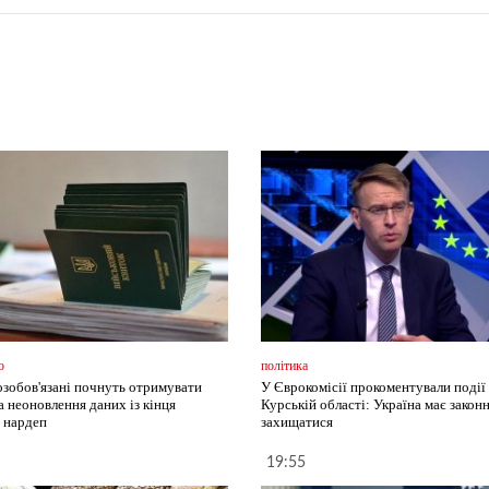
о
політика
озобов'язані почнуть отримувати
У Єврокомісії прокоментували події 
а неоновлення даних із кінця
Курській області: Україна має закон
- нардеп
захищатися
19:55