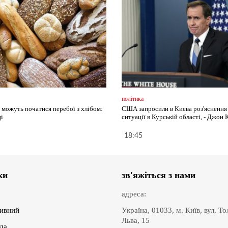
політика
і можуть початися перебої з хлібом:
США запросили в Києва роз'ясненн
і
ситуації в Курській області, - Джон 
18:45
ки
зв'яжіться з нами
адреса:
ивний
Україна, 01033, м. Київ, вул. Т
Льва, 15
іда