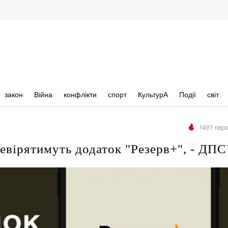
закон
Війна
конфлікти
спорт
КультурА
Події
світ
1491 пере
ревірятимуть додаток "Резерв+", - ДП