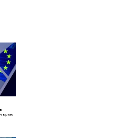
в
не право