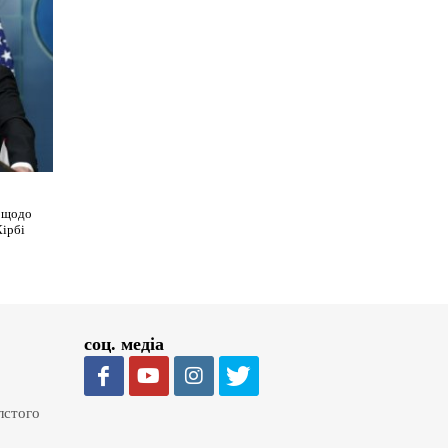
я щодо
Кірбі
соц. медіа
олстого