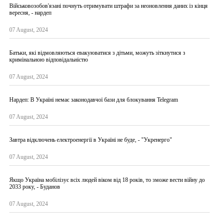
Військовозобов'язані почнуть отримувати штрафи за неоновлення даних із кінця
вересня, - нардеп
07 August, 2024
Батьки, які відмовляються евакуюватися з дітьми, можуть зіткнутися з
кримінальною відповідальністю
07 August, 2024
Нардеп: В Україні немає законодавчої бази для блокування Telegram
07 August, 2024
Завтра відключень електроенергії в Україні не буде, - "Укренерго"
07 August, 2024
Якщо Україна мобілізує всіх людей віком від 18 років, то зможе вести війну до
2033 року, - Буданов
07 August, 2024