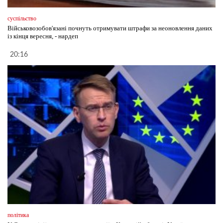
суспільство
Військовозобов'язані почнуть отримувати штрафи за неоновлення даних
із кінця вересня, - нардеп
20:16
політика