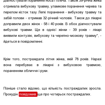
діагностували поранення носа і плеча. Також 39-річна жінка
отримала вибухову травму, уламкове поранення черева та
перелом кісток тазу. Легкі поранення - вибухову травму та
забій голови - отримав 32-річний чоловік. Також до лікарні
доправили двох жінок - 58 і 40 років. В обох діагностували
вибухові травми. Ще в однієї жінки - 39 років - лікарі
виявили контузію, вибухову та черепно-мозкову травму", -
йдеться в повідомленні.
Крім того, постраждала літня жінка, якій 78 років. Наразі
вона перебуває в лікарні з вибуховою травмою,
пораненням обличчя і руки.
Пізніше стало відомо, що кількість постраждалих зросла.
Прокудін
повідомив
ще про чотирьох постраждалих.