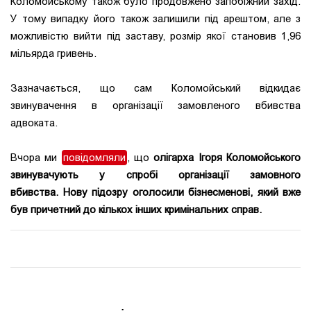
Коломойському також було продовжено запобіжний захід.
У тому випадку його також залишили під арештом, але з
можливістю вийти під заставу, розмір якої становив 1,96
мільярда гривень.
Зазначається, що сам Коломойський відкидає
звинувачення в організації замовленого вбивства
адвоката.
Вчора ми
повідомляли
, що
олігарха Ігоря Коломойського
звинувачують у спробі організації замовного
вбивства. Нову підозру оголосили бізнесменові, який вже
був причетний до кількох інших кримінальних справ.