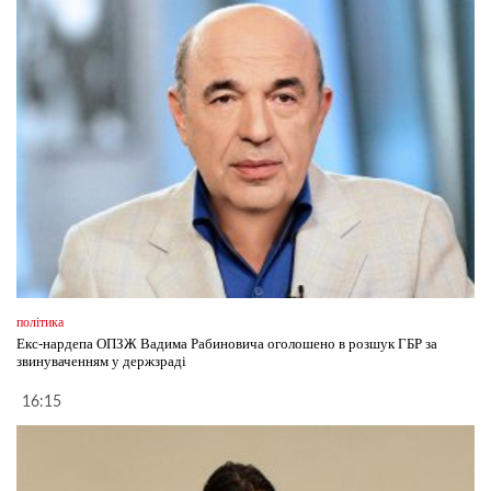
політика
Екс-нардепа ОПЗЖ Вадима Рабиновича оголошено в розшук ГБР за
звинуваченням у держзраді
16:15