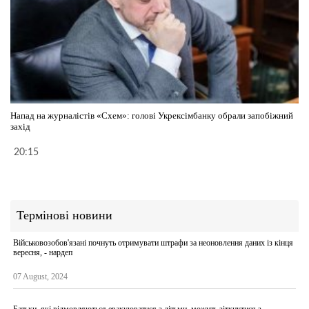
Напад на журналістів «Схем»: голові Укрексімбанку обрали запобіжний
захід
20:15
Термінові новини
Військовозобов'язані почнуть отримувати штрафи за неоновлення даних із кінця
вересня, - нардеп
07 August, 2024
Батьки, які відмовляються евакуюватися з дітьми, можуть зіткнутися з