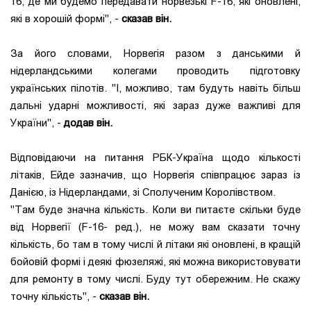
16, де ми будемо передавати норвезькі F-16, які оновлені,
які в хорошій формі", -
сказав він.
За його словами, Норвегія разом з данськими й
нідерландськими колегами проводить підготовку
українських пілотів. "І, можливо, там будуть навіть більш
дальні ударні можливості, які зараз дуже важливі для
України", -
додав він.
Відповідаючи на питання РБК-Україна щодо кількості
літаків, Ейде зазначив, що Норвегія співпрацює зараз із
Данією, із Нідерландами, зі Сполученим Королівством.
"Там буде значна кількість. Коли ви питаєте скільки буде
від Норвегії (F-16- ред.), не можу вам сказати точну
кількість, бо там в тому числі й літаки які оновлені, в кращій
бойовій формі і деякі фюзеляжі, які можна використовувати
для ремонту в тому числі. Буду тут обережним. Не скажу
точну кількість", -
сказав він.