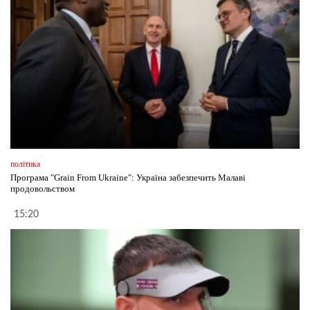
політика
Програма "Grain From Ukraine": Україна забезпечить Малаві
продовольством
15:20