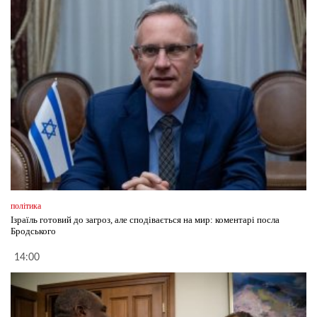
політика
Ізраїль готовий до загроз, але сподівається на мир: коментарі посла
Бродського
14:00