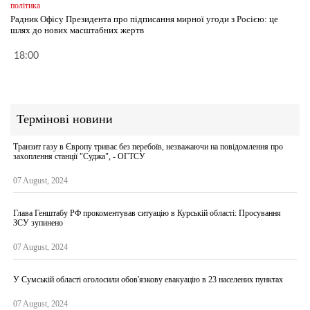
політика
Радник Офісу Президента про підписання мирної угоди з Росією: це
шлях до нових масштабних жертв
18:00
Термінові новини
Транзит газу в Європу триває без перебоїв, незважаючи на повідомлення про
захоплення станції "Суджа", - ОГТСУ
07 August, 2024
Глава Генштабу РФ прокоментував ситуацію в Курській області: Просування
ЗСУ зупинено
07 August, 2024
У Сумській області оголосили обов'язкову евакуацію в 23 населених пунктах
07 August, 2024