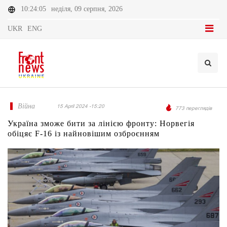
10:24:05
неділя, 09 серпня, 2026
UKR
ENG
Війна
15 April 2024 -15:20
773 переглядів
Україна зможе бити за лінією фронту: Норвегія
обіцяє F-16 із найновішим озброєнням