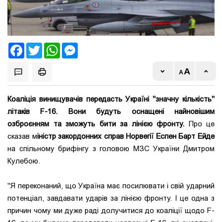
Facebook
Twitter
WhatsApp
Messenger
Коаліція винищувачів передасть Україні "значну кількість"
літаків F-16. Вони будуть оснащені найновішим
озброєнням та зможуть бити за лінією фронту.
Про це
сказав м
іністр закордонних справ Норвегії Еспен Барт Ейде
на спільному брифінгу з головою МЗС України Дмитром
Кулебою.
"Я переконаний, що Україна має посилювати і свій ударний
потенціал, завдавати ударів за лінією фронту. І це одна з
причин чому ми дуже раді долучитися до коаліції щодо F-