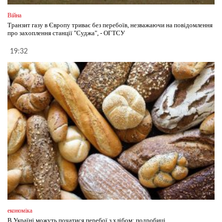
Війна
Транзит газу в Європу триває без перебоїв, незважаючи на повідомлення
про захоплення станції "Суджа", - ОГТСУ
19:32
економіка
В Україні можуть початися перебої з хлібом: подробиці