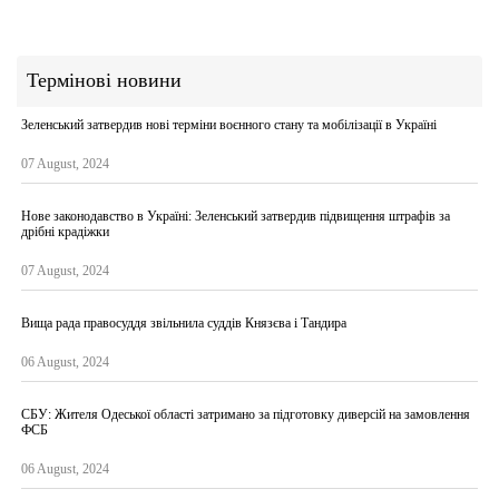
Термінові новини
Зеленський затвердив нові терміни воєнного стану та мобілізації в Україні
07 August, 2024
Нове законодавство в Україні: Зеленський затвердив підвищення штрафів за
дрібні крадіжки
07 August, 2024
Вища рада правосуддя звільнила суддів Князєва і Тандира
06 August, 2024
СБУ: Жителя Одеської області затримано за підготовку диверсій на замовлення
ФСБ
06 August, 2024