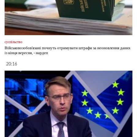
суспільство
Військовозобов'язані почнуть отримувати штрафи за неоновлення даних
із кінця вересня, - нардеп
20:16