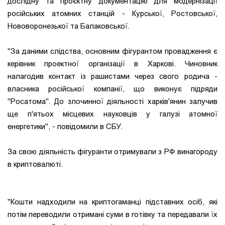
дослідну та проєктну документацію для модернізації
російських атомних станцій - Курської, Ростовської,
Нововоронезької та Балаковської.
"За даними слідства, основним фігурантом провадження є
керівник проектної організації в Харкові. Чиновник
налагодив контакт із рашистами через свого родича -
власника російської компанії, що виконує підряди
"Росатома". До злочинної діяльності харків'янин залучив
ще п'ятьох місцевих науковців у галузі атомної
енергетики", - повідомили в СБУ.
За свою діяльність фігуранти отримували з РФ винагороду
в криптовалюті.
"Кошти надходили на криптогаманці підставних осіб, які
потім переводили отримані суми в готівку та передавали їх