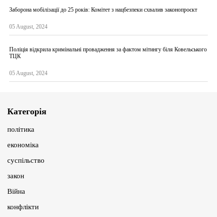
Заборона мобілізації до 25 років: Комітет з нацбезпеки схвалив законопроєкт
05 August, 2024
Поліція відкрила кримінальні провадження за фактом мітингу біля Ковельського
ТЦК
05 August, 2024
Категорія
політика
економіка
суспільство
закон
Війна
конфлікти